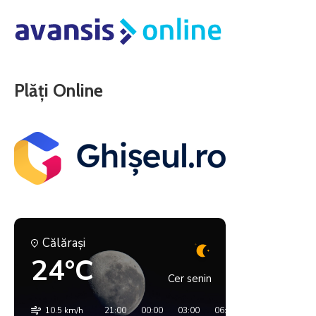
Plăți Online
Călăraşi
24°C
Cer senin
10.5 km/h
21:00
00:00
03:00
06:00
09:00
12:00