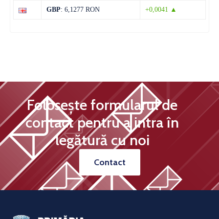
Sâmbătă
GBP
: 6,1277 RON
+0,0041 ▲
Folosește formularul de
contact pentru a intra în
legătură cu noi
Contact