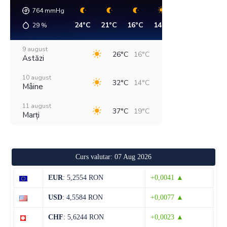
764
mmHg
24°C
21°C
16°C
14°C
23°C
28°C
29
%
9 august
26°C
16°C
Astăzi
10 august
32°C
14°C
Mâine
11 august
37°C
19°C
Marți
12 august
29°C
18°C
Miercuri
Curs valutar: 07 Aug 2026
13 august
28°C
13°C
Joi
EUR
: 5,2554 RON
+0,0041 ▲
14 august
28°C
13°C
USD
: 4,5584 RON
+0,0077 ▲
Vineri
CHF
: 5,6244 RON
+0,0023 ▲
15 august
30°C
13°C