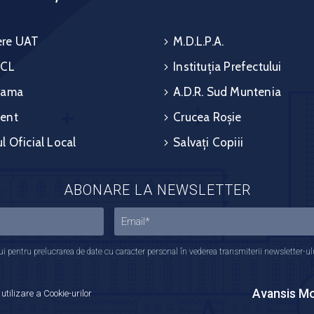
re UAT
M.D.L.P.A.
 CL
Instituția Prefectului
rama
A.D.R. Sud Muntenia
ent
Crucea Roșie
l Oficial Local
Salvați Copiii
ABONARE LA NEWSLETTER
 pentru prelucrarea de date cu caracter personal în vederea transmiterii newsletter-ului,
Avansis Mo
 utilizare a Cookie-urilor