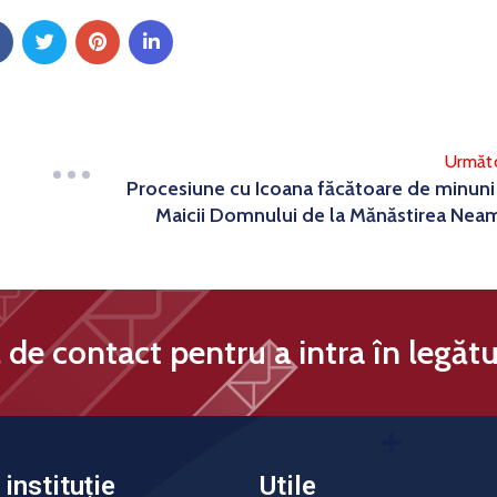
Următ
Procesiune cu Icoana făcătoare de minuni
Maicii Domnului de la Mănăstirea Nea
de contact pentru a intra în legătu
instituție
Utile