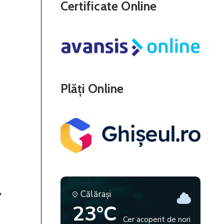
Certificate Online
Plăți Online
Călăraşi
23°C
Cer acoperit de nori