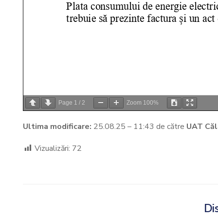
Page
1
/
2
Zoom
100%
Ultima modificare:
25.08.25 – 11:43 de către
UAT Căl
Vizualizări:
72
Dis