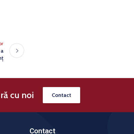
or
 a
mț
ră cu noi
Contact
Contact