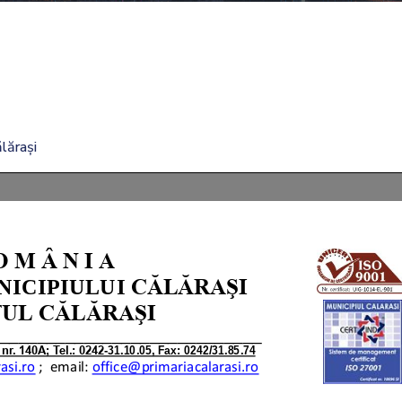
lărași