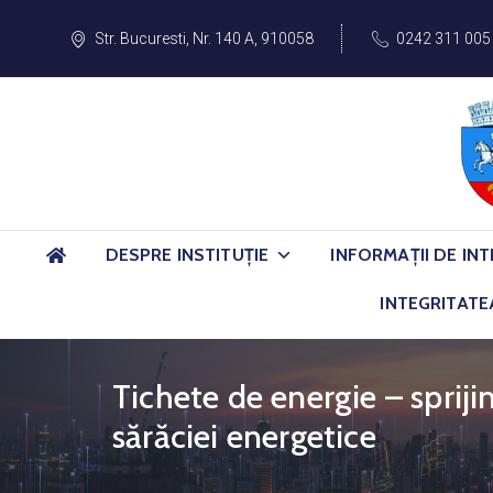
Str. Bucuresti, Nr. 140 A, 910058
0242 311 005
DESPRE INSTITUȚIE
INFORMAȚII DE INT
INTEGRITATE
Tichete de energie – sprij
sărăciei energetice