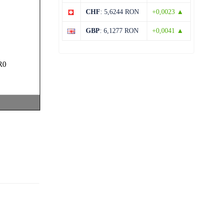
CHF
: 5,6244 RON
+0,0023 ▲
13 august
28°C
13°C
Joi
GBP
: 6,1277 RON
+0,0041 ▲