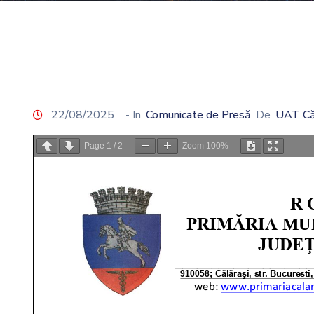
22/08/2025
- In
Comunicate de Presă
De
UAT Că
Page
1
/
2
Zoom
100%