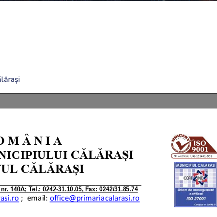
lărași