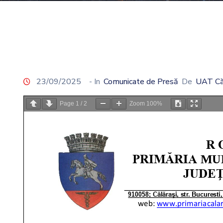
23/09/2025
- In
Comunicate de Presă
De
UAT Că
Page
1
/
2
Zoom
100%