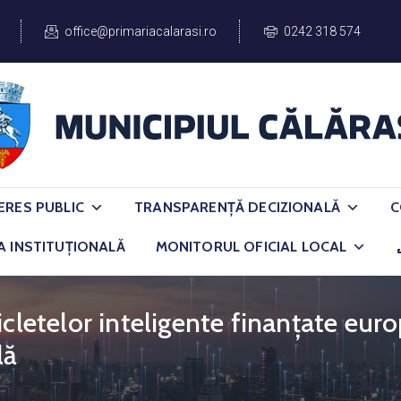
office@primariacalarasi.ro
0242 318 574
ERES PUBLIC
TRANSPARENȚĂ DECIZIONALĂ
C
A INSTITUȚIONALĂ
MONITORUL OFICIAL LOCAL
icletelor inteligente finanțate eur
lă