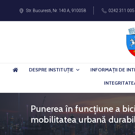
Str. Bucuresti, Nr. 140 A, 910058
0242 311 005
DESPRE INSTITUȚIE
INFORMAȚII DE INT
INTEGRITATE
Punerea în funcţiune a bic
mobilitatea urbană durabi