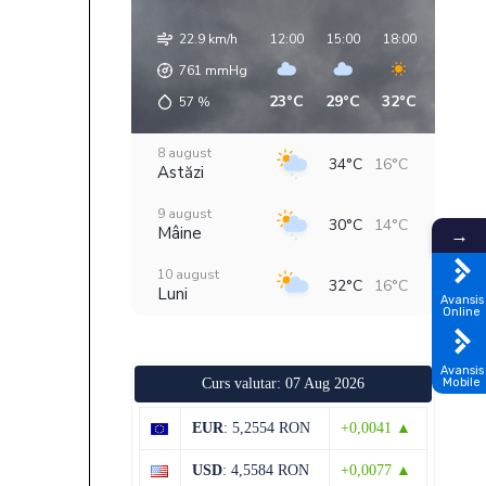
22.9 km/h
12:00
15:00
18:00
21:00
761
mmHg
23°C
29°C
32°C
18°C
57
%
8 august
34°C
16°C
Astăzi
9 august
30°C
14°C
Mâine
→
10 august
32°C
16°C
Luni
Avansis
Online
11 august
36°C
19°C
Marți
Avansis
Mobile
Curs valutar: 07 Aug 2026
12 august
29°C
18°C
Miercuri
EUR
: 5,2554 RON
+0,0041 ▲
13 august
29°C
18°C
USD
: 4,5584 RON
+0,0077 ▲
Joi