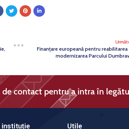
Următ
ie,
Finanțare europeană pentru reabilitarea 
modernizarea Parcului Dumbra
de contact pentru a intra în legătu
instituție
Utile