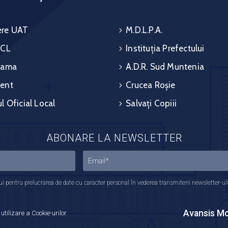
re UAT
M.D.L.P.A.
 CL
Instituția Prefectului
rama
A.D.R. Sud Muntenia
ent
Crucea Roșie
l Oficial Local
Salvați Copiii
ABONARE LA NEWSLETTER
 pentru prelucrarea de date cu caracter personal în vederea transmiterii newsletter-ului,
Avansis Mo
 utilizare a Cookie-urilor