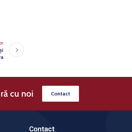
or
și
va
ră cu noi
Contact
Contact