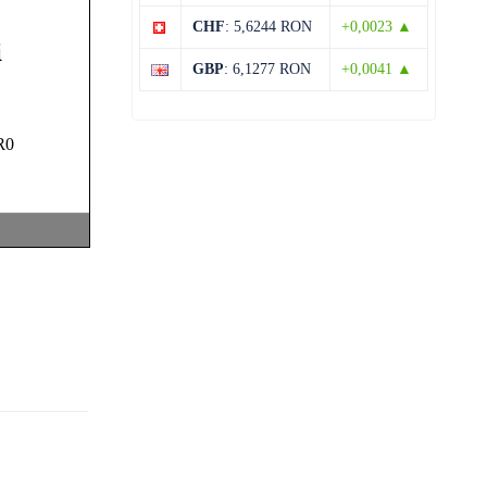
CHF
: 5,6244 RON
+0,0023 ▲
14 august
31°C
14°C
Vineri
GBP
: 6,1277 RON
+0,0041 ▲