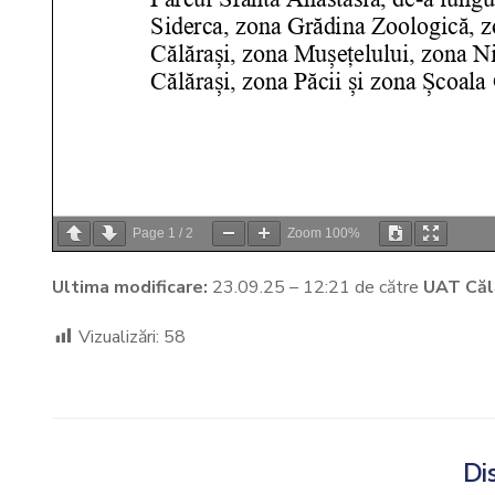
Page
1
/
2
Zoom
100%
Ultima modificare:
23.09.25 – 12:21 de către
UAT Căl
Vizualizări:
58
Dis