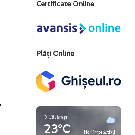
Certificate Online
Plăți Online
Călăraşi
23°C
Nori împrăștiați