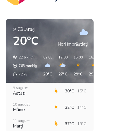
Călăraşi
20°C
Nori împrăștiați
22.6 km/h
09:00
12:00
15:00
18:00
21:00
00:00
765
mmHg
20°C
27°C
29°C
29°C
21°C
18°C
72
%
9 august
30°C
15°C
Astăzi
10 august
32°C
14°C
Mâine
11 august
37°C
19°C
Marți