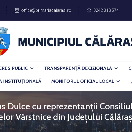
office@primariacalarasi.ro
0242 318 574
ERES PUBLIC
TRANSPARENȚĂ DECIZIONALĂ
C
A INSTITUȚIONALĂ
MONITORUL OFICIAL LOCAL
us Dulce cu reprezentanții Consiliu
elor Vârstnice din Județului Călăraş