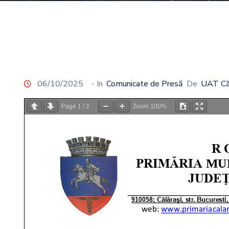
06/10/2025
- In
Comunicate de Presă
De
UAT Că
Page
1
/
2
Zoom
100%