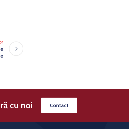
or
de
te
ră cu noi
Contact