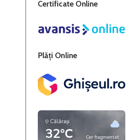
Certificate Online
Plăți Online
Călăraşi
32°C
Cer fragmentat