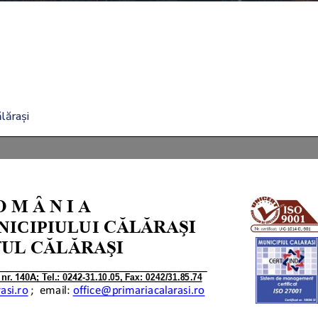
lărași