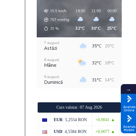
15.5 km/h
18:00
21:00
00:00
03:00
757
mmHg
32°C
30°C
25°C
18°C
25
%
7 august
35°C
20°C
Astăzi
8 august
32°C
18°C
Mâine
9 august
31°C
14°C
Duminică
→
10 august
33°C
15°C
Luni
Avansis
Curs valutar: 07 Aug 2026
Online
11 august
36°C
18°C
Marți
EUR
: 5,2554 RON
+0,0041 ▲
Avansis
12 august
32°C
20°C
Mobile
USD
: 4,5584 RON
+0,0077 ▲
Miercuri