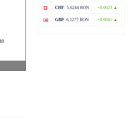
CHF
: 5,6244 RON
+0,0023 ▲
13 august
31°C
19°C
Joi
GBP
: 6,1277 RON
+0,0041 ▲