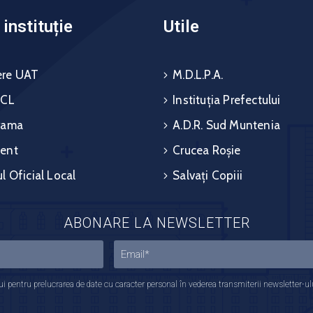
instituție
Utile
re UAT
M.D.L.P.A.
 CL
Instituția Prefectului
rama
A.D.R. Sud Muntenia
ent
Crucea Roșie
l Oficial Local
Salvați Copiii
ABONARE LA NEWSLETTER
 pentru prelucrarea de date cu caracter personal în vederea transmiterii newsletter-ului,