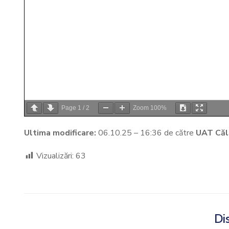
Page
1
/
2
Zoom
100%
Ultima modificare:
06.10.25 – 16:36 de către
UAT Căl
Vizualizări:
63
Dis