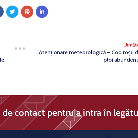
Următ
Atenționare meteorologică – Cod roșu 
de
ploi abunden
de contact pentru a intra în legătu