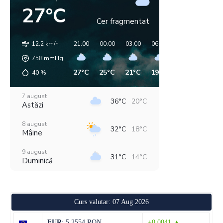
27°C
Cer fragmentat
12.2 km/h
21:00
00:00
03:00
06:00
09:00
12:00
758
mmHg
27°C
25°C
21°C
19°C
21°C
26°C
40
%
7 august
36°C
20°C
Astăzi
8 august
32°C
18°C
Mâine
9 august
31°C
14°C
Duminică
10 august
33°C
15°C
Luni
Curs valutar: 07 Aug 2026
11 august
36°C
18°C
Marți
EUR
: 5,2554 RON
+0,0041 ▲