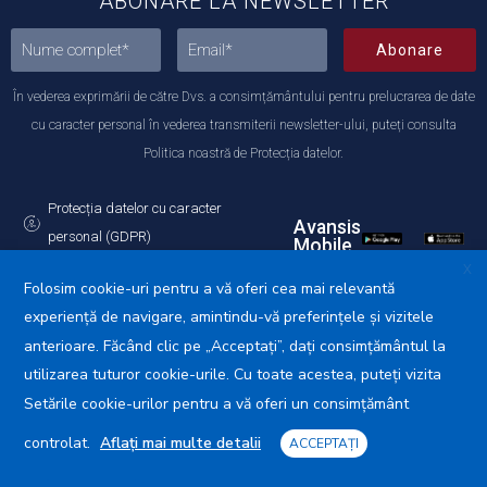
ABONARE LA NEWSLETTER
Abonare
În vederea exprimării de către Dvs. a consimțământului pentru prelucrarea de date
cu caracter personal în vederea transmiterii newsletter-ului, puteți consulta
Politica noastră de Protecția datelor.
Protecția datelor cu caracter
Avansis
personal (GDPR)
Mobile
Politica de utilizare a Cookie-urilor
X
Folosim cookie-uri pentru a vă oferi cea mai relevantă
experiență de navigare, amintindu-vă preferințele și vizitele
anterioare. Făcând clic pe „Acceptați”, dați consimțământul la
utilizarea tuturor cookie-urile. Cu toate acestea, puteți vizita
Primăria Municipiului Călărași © 2025. Toate drepturile
rezervate.
Setările cookie-urilor pentru a vă oferi un consimțământ
controlat.
Aflați mai multe detalii
ACCEPTAȚI