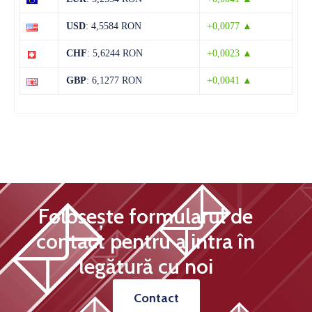
12 august
32°C
20°C
USD
: 4,5584 RON
+0,0077 ▲
Miercuri
CHF
: 5,6244 RON
+0,0023 ▲
13 august
31°C
19°C
Joi
GBP
: 6,1277 RON
+0,0041 ▲
Folosește formularul de
contact pentru a intra în
legătură cu noi
Contact