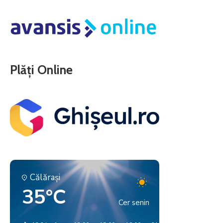
Plăți Online
Călăraşi
35°C
Cer senin