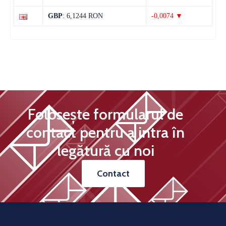
38°C
20°C
Miercuri
GBP
: 6,1244 RON
-0,0074 ▼
Folosește formularul de
contact pentru a intra în
legătură cu noi
Contact