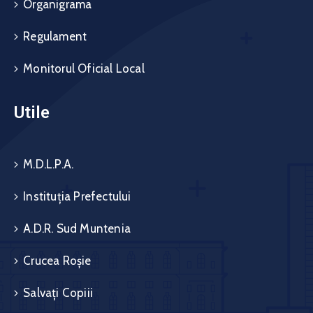
Organigrama
Regulament
Monitorul Oficial Local
Utile
M.D.L.P.A.
Instituția Prefectului
A.D.R. Sud Muntenia
Crucea Roșie
Salvați Copiii