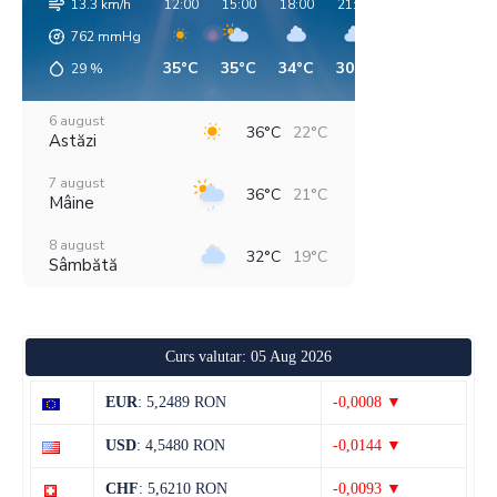
13.3 km/h
12:00
15:00
18:00
21:00
00:00
03:00
762
mmHg
35°C
35°C
34°C
30°C
27°C
24°C
29
%
6 august
36°C
22°C
Astăzi
7 august
36°C
21°C
Mâine
8 august
32°C
19°C
Sâmbătă
9 august
31°C
17°C
Duminică
Curs valutar: 05 Aug 2026
10 august
32°C
15°C
Luni
EUR
: 5,2489 RON
-0,0008 ▼
11 august
36°C
18°C
USD
: 4,5480 RON
-0,0144 ▼
Marți
CHF
: 5,6210 RON
-0,0093 ▼
12 august