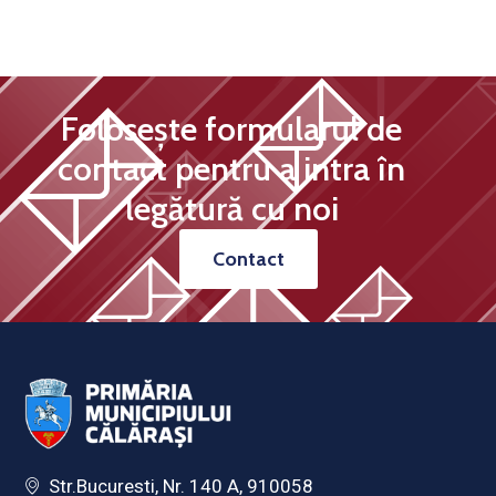
Folosește formularul de
contact pentru a intra în
legătură cu noi
Contact
Str.Bucuresti, Nr. 140 A, 910058