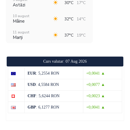
30°C
17°C
Astăzi
10 august
32°C
14°C
Mâine
11 august
37°C
19°C
Marți
12 august
29°C
18°C
Miercuri
Curs valutar: 07 Aug 2026
13 august
28°C
13°C
Joi
EUR
: 5,2554 RON
+0,0041 ▲
14 august
28°C
13°C
USD
: 4,5584 RON
+0,0077 ▲
Vineri
CHF
: 5,6244 RON
+0,0023 ▲
15 august
31°C
13°C
Sâmbătă
GBP
: 6,1277 RON
+0,0041 ▲