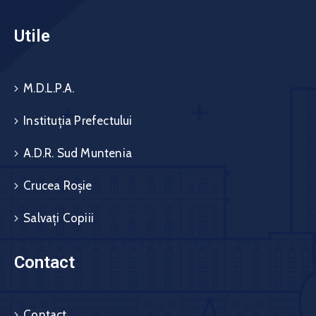
Utile
M.D.L.P.A.
Instituția Prefectului
A.D.R. Sud Muntenia
Crucea Roșie
Salvați Copiii
Contact
Contact