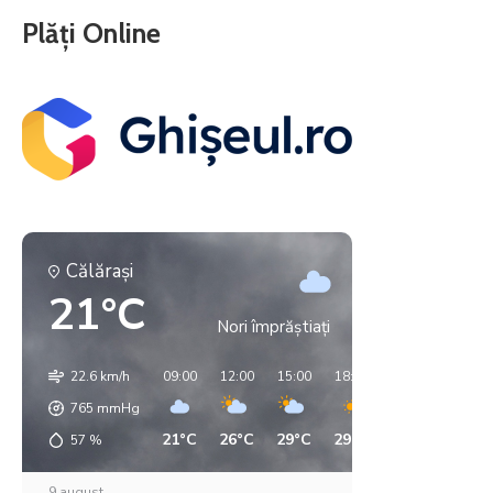
Plăți Online
Călăraşi
21°C
Nori împrăștiați
22.6 km/h
09:00
12:00
15:00
18:00
21:00
00:00
765
mmHg
21°C
26°C
29°C
29°C
21°C
18°C
57
%
9 august