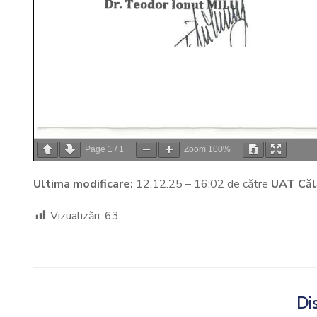
Page
1
/
1
Zoom
100%
Ultima modificare:
12.12.25 – 16:02 de către
UAT Căl
Vizualizări:
63
Dis