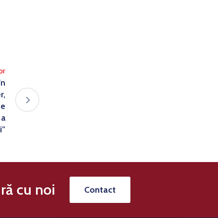
or
în
r,
le
 a
i”
ră cu noi
Contact