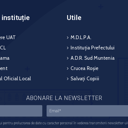
instituție
Utile
re UAT
M.D.L.P.A.
 CL
Instituția Prefectului
rama
A.D.R. Sud Muntenia
ent
Crucea Roșie
l Oficial Local
Salvați Copiii
ABONARE LA NEWSLETTER
 pentru prelucrarea de date cu caracter personal în vederea transmiterii newsletter-ului,