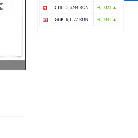
CHF
: 5,6244 RON
+0,0023 ▲
14 august
31°C
14°C
Vineri
GBP
: 6,1277 RON
+0,0041 ▲