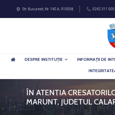
Str. Bucuresti, Nr. 140 A, 910058
0242 311 005
DESPRE INSTITUȚIE
INFORMAȚII DE INT
INTEGRITATE
ÎN ATENTIA CRESATORIL
MARUNT, JUDETUL CALA