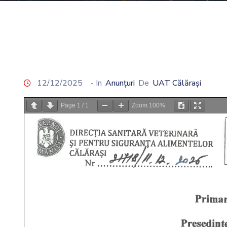
12/12/2025
- In
Anunțuri
De
UAT Călărași
Page
1
/
1
Zoom
100%