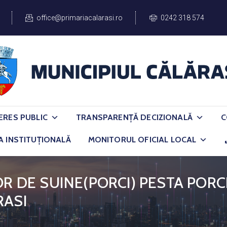
office@primariacalarasi.ro
0242 318 574
ERES PUBLIC
TRANSPARENȚĂ DECIZIONALĂ
C
A INSTITUȚIONALĂ
MONITORUL OFICIAL LOCAL
OR DE SUINE(PORCI) PESTA PORC
RASI