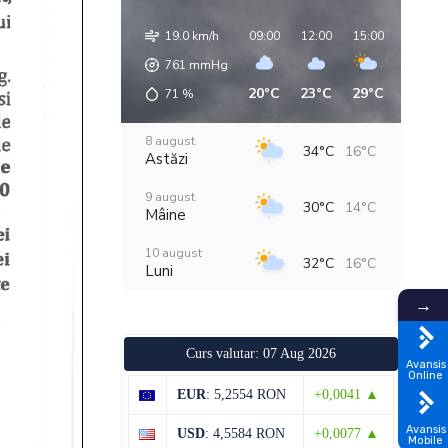
19.0 km/h
09:00
12:00
15:00
18:00
761
mmHg
20°C
23°C
29°C
32°C
71
%
8 august
34°C
16°C
Astăzi
9 august
30°C
14°C
Mâine
10 august
32°C
16°C
Luni
→
11 august
36°C
19°C
Marți
Curs valutar: 07 Aug 2026
12 august
Avansis
29°C
18°C
Online
Miercuri
EUR
: 5,2554 RON
+0,0041 ▲
13 august
29°C
18°C
Avansis
USD
: 4,5584 RON
+0,0077 ▲
Joi
Mobile