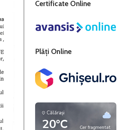
Certificate Online
Plăți Online
Călăraşi
20°C
Cer fragmentat