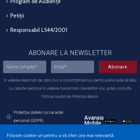
Program de Audiențe
Petiții
Responsabil L544/2001
ABONARE LA NEWSLETTER
Abonare
În vederea exprimării de către Dvs. a consimțământului pentru prelucrarea de date
cu caracter personal în vederea transmiterii newsletter-ului, puteți consulta
Politica noastră de Protecția datelor.
Protecția datelor cu caracter
Avansis
personal (GDPR)
Mobile
Politica de utilizare a Cookie-urilor
X
Folosim cookie-uri pentru a vă oferi cea mai relevantă