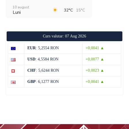
10 august
32°C
15°C
Luni
11 august
38°C
19°C
Marți
Curs valutar: 07 Aug 2026
12 august
29°C
20°C
Miercuri
EUR
: 5,2554 RON
+0,0041 ▲
13 august
29°C
13°C
USD
: 4,5584 RON
+0,0077 ▲
Joi
CHF
: 5,6244 RON
+0,0023 ▲
14 august
29°C
13°C
Vineri
GBP
: 6,1277 RON
+0,0041 ▲