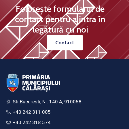
Folosește formularul de
contact pentru a intra în
legătură cu noi
Contact
Str.Bucuresti, Nr. 140 A, 910058
+40 242 311 005
+40 242 318 574