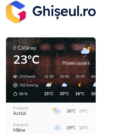
Călăraşi
23°C
Ploaie ușoară
19.8 km/h
21:00
00:00
03:00
06:00
09:00
12:00
762
mmHg
23°C
20°C
16°C
16°C
18°C
20°C
68
%
8 august
26°C
19°C
Astăzi
9 august
29°C
16°C
Mâine