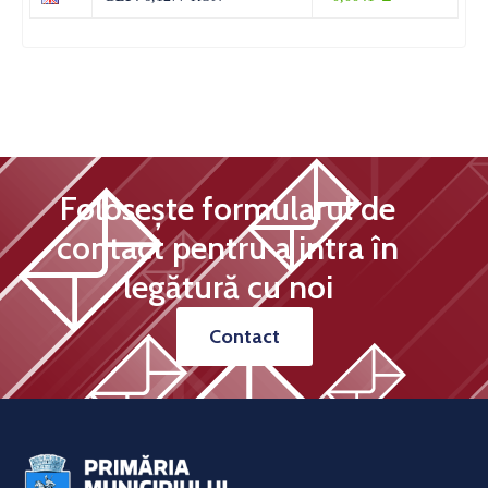
Folosește formularul de
contact pentru a intra în
legătură cu noi
Contact