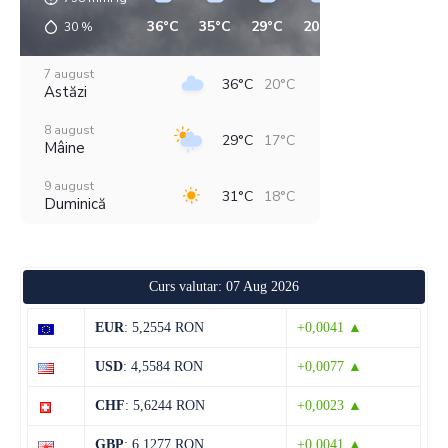
36°C
35°C
29°C
20°C
19°C
18°C
30
%
7 august
36°C
20°C
Astăzi
8 august
29°C
17°C
Mâine
9 august
31°C
18°C
Duminică
10 august
33°C
16°C
Luni
Curs valutar: 07 Aug 2026
11 august
37°C
18°C
Marți
EUR
: 5,2554 RON
+0,0041 ▲
12 august
30°C
19°C
USD
: 4,5584 RON
+0,0077 ▲
Miercuri
CHF
: 5,6244 RON
+0,0023 ▲
13 august
29°C
13°C
Joi
GBP
: 6,1277 RON
+0,0041 ▲