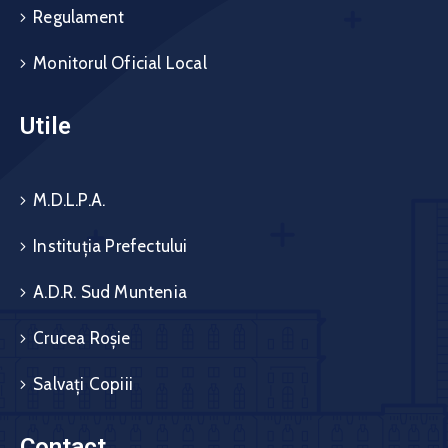
Regulament
Monitorul Oficial Local
Utile
M.D.L.P.A.
Instituția Prefectului
A.D.R. Sud Muntenia
Crucea Roșie
Salvați Copiii
Contact