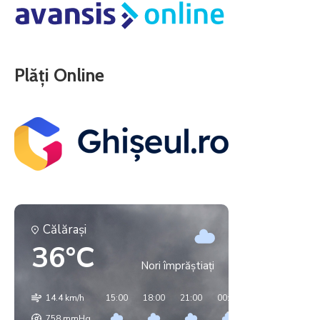
Plăți Online
Călăraşi
36°C
Nori împrăștiați
14.4 km/h
15:00
18:00
21:00
00:00
03:00
06:00
758
mmHg