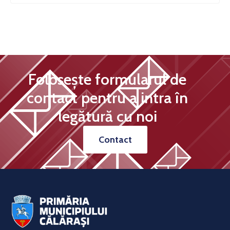
Folosește formularul de
contact pentru a intra în
legătură cu noi
Contact