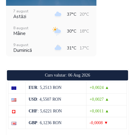
7 august
37°C
20°C
Astăzi
8 august
30°C
18°C
Mâine
9 august
31°C
17°C
Duminică
10 august
33°C
16°C
Luni
Curs valutar: 06 Aug 2026
11 august
37°C
19°C
Marți
EUR
: 5,2513 RON
+0,0024 ▲
12 august
32°C
22°C
USD
: 4,5507 RON
+0,0027 ▲
Miercuri
CHF
: 5,6221 RON
+0,0011 ▲
13 august
31°C
19°C
Joi
GBP
: 6,1236 RON
-0,0008 ▼