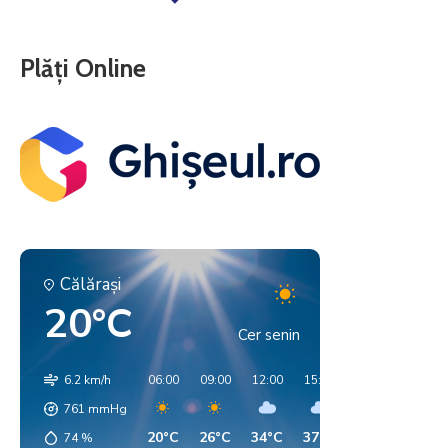
Plăți Online
Călăraşi
20°C
Cer senin
6.2 km/h
06:00
09:00
12:00
15:00
18:00
21:00
761
mmHg
20°C
26°C
34°C
37°C
34°C
28°C
74
%