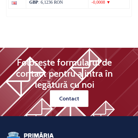
GBP
: 6,1236 RON
-0,0008 ▼
Folosește formularul de
contact pentru a intra în
legătură cu noi
Contact