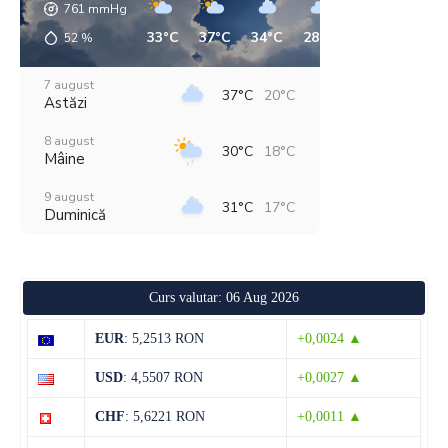
761
mmHg
33°C
37°C
34°C
28°C
21°C
20°C
52
%
7 august
37°C
20°C
Astăzi
8 august
30°C
18°C
Mâine
9 august
31°C
17°C
Duminică
10 august
33°C
16°C
Luni
Curs valutar: 06 Aug 2026
11 august
37°C
19°C
Marți
EUR
: 5,2513 RON
+0,0024 ▲
12 august
32°C
22°C
USD
: 4,5507 RON
+0,0027 ▲
Miercuri
CHF
: 5,6221 RON
+0,0011 ▲
13 august
31°C
19°C
Joi