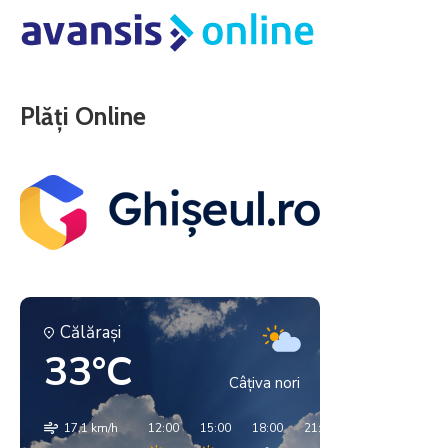
Plăți Online
Călăraşi
33°C
Câțiva nori
17.1 km/h
12:00
15:00
18:00
21:00
00:00
03:00