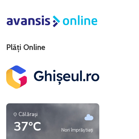
Plăți Online
Călăraşi
37°C
Nori împrăștiați