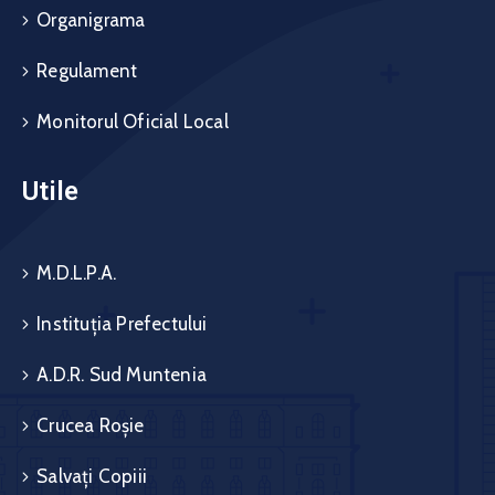
Organigrama
Regulament
Monitorul Oficial Local
Utile
M.D.L.P.A.
Instituția Prefectului
A.D.R. Sud Muntenia
Crucea Roșie
Salvați Copiii