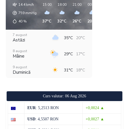
14.4 km/h
15:00
18:00
21:00
00:00
03:00
06:00
759
mmHg
37°C
32°C
26°C
20°C
19°C
18°C
40
%
7 august
35°C
20°C
Astăzi
8 august
29°C
17°C
Mâine
9 august
31°C
18°C
Duminică
10 august
33°C
16°C
Luni
Curs valutar: 06 Aug 2026
11 august
37°C
18°C
Marți
EUR
: 5,2513 RON
+0,0024 ▲
12 august
30°C
19°C
USD
: 4,5507 RON
+0,0027 ▲
Miercuri