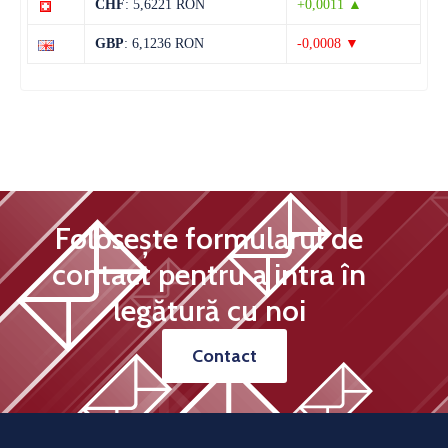
CHF
: 5,6221 RON
+0,0011 ▲
13 august
29°C
13°C
Joi
GBP
: 6,1236 RON
-0,0008 ▼
Folosește formularul de
contact pentru a intra în
legătură cu noi
Contact