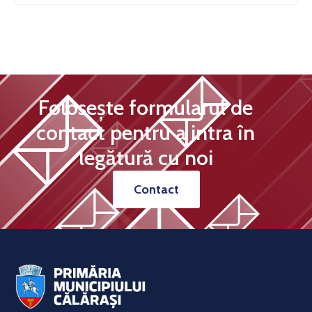
Folosește formularul de
contact pentru a intra în
legătură cu noi
Contact