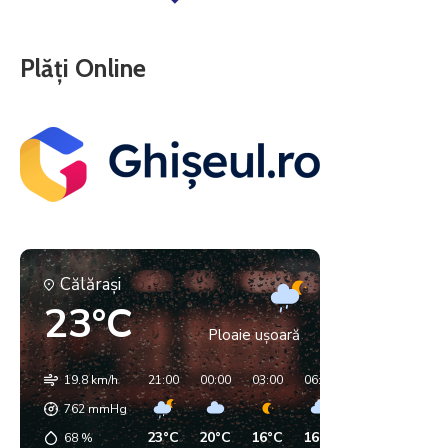
Plăți Online
Călăraşi
23°C
Ploaie ușoară
19.8 km/h
21:00
00:00
03:00
06:00
09:00
12:00
762
mmHg
23°C
20°C
16°C
16°C
18°C
20°C
68
%