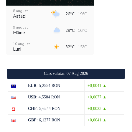
8 august
26°C
19°C
Astăzi
9 august
29°C
16°C
Mâine
10 august
32°C
15°C
Luni
11 august
38°C
19°C
Marți
Curs valutar: 07 Aug 2026
12 august
29°C
20°C
Miercuri
EUR
: 5,2554 RON
+0,0041 ▲
13 august
29°C
13°C
USD
: 4,5584 RON
+0,0077 ▲
Joi
CHF
: 5,6244 RON
+0,0023 ▲
14 august
29°C
13°C
Vineri
GBP
: 6,1277 RON
+0,0041 ▲