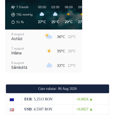
7.0 km/h
00:00
03:00
06:00
09:00
12:00
15:00
761
mmHg
27°C
25°C
20°C
27°C
35°C
35°C
51
%
6 august
36°C
22°C
Astăzi
7 august
35°C
20°C
Mâine
8 august
32°C
17°C
Sâmbătă
9 august
31°C
17°C
Duminică
Curs valutar: 06 Aug 2026
10 august
32°C
15°C
Luni
EUR
: 5,2513 RON
+0,0024 ▲
11 august
36°C
18°C
USD
: 4,5507 RON
+0,0027 ▲
Marți