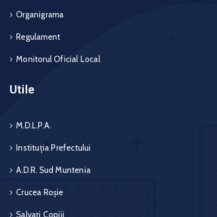
Organigrama
Regulament
Monitorul Oficial Local
Utile
M.D.L.P.A.
Instituția Prefectului
A.D.R. Sud Muntenia
Crucea Roșie
Salvați Copiii