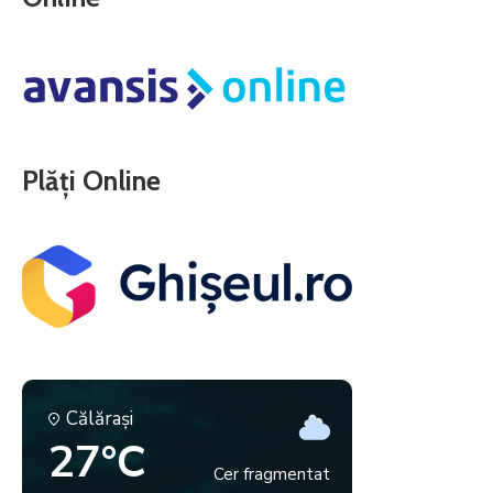
Plăți Online
Călăraşi
27°C
Cer fragmentat