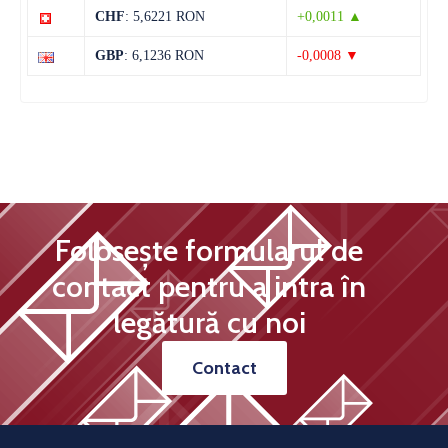
CHF
: 5,6221 RON
+0,0011 ▲
12 august
38°C
19°C
Miercuri
GBP
: 6,1236 RON
-0,0008 ▼
Folosește formularul de
contact pentru a intra în
legătură cu noi
Contact