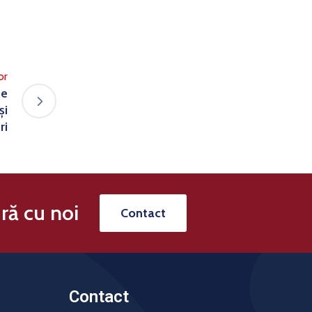
or
ne
și
ri
ră cu noi
Contact
Contact