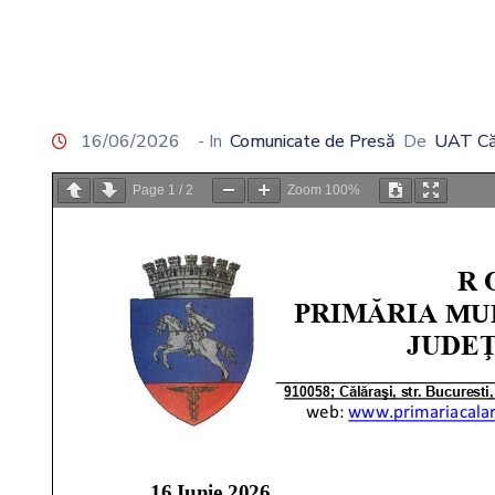
16/06/2026
- In
Comunicate de Presă
De
UAT Că
Page
1
/
2
Zoom
100%