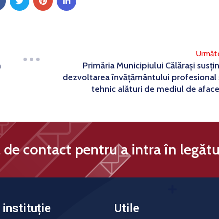
Următ
n
Primăria Municipiului Călărași susți
dezvoltarea învățământului profesional 
tehnic alături de mediul de aface
de contact pentru a intra în legătu
instituție
Utile