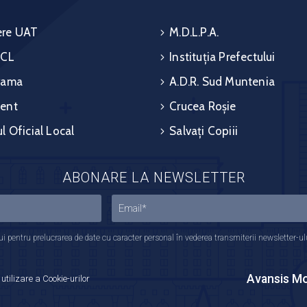
re UAT
M.D.L.P.A.
 CL
Instituția Prefectului
rama
A.D.R. Sud Muntenia
ent
Crucea Roșie
l Oficial Local
Salvați Copiii
ABONARE LA NEWSLETTER
 pentru prelucrarea de date cu caracter personal în vederea transmiterii newsletter-ului,
Avansis Mo
 utilizare a Cookie-urilor