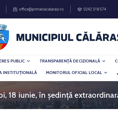
office@primariacalarasi.ro
0242 318 574
ERES PUBLIC
TRANSPARENȚĂ DECIZIONALĂ
C
A INSTITUȚIONALĂ
MONITORUL OFICIAL LOCAL
oi, 18 iunie, în ședință extraordinar