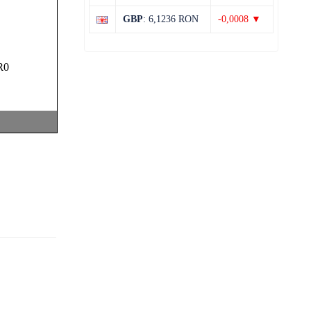
32°C
20°C
Miercuri
GBP
: 6,1236 RON
-0,0008 ▼