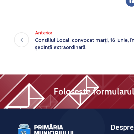
Anterior
Consiliul Local, convocat marți, 16 iunie, î
ședință extraordinară
Folosește formularul 
Despre 