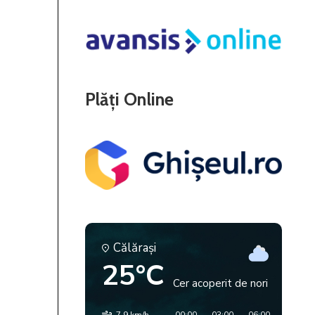
Plăți Online
Călăraşi
25°C
Cer acoperit de nori