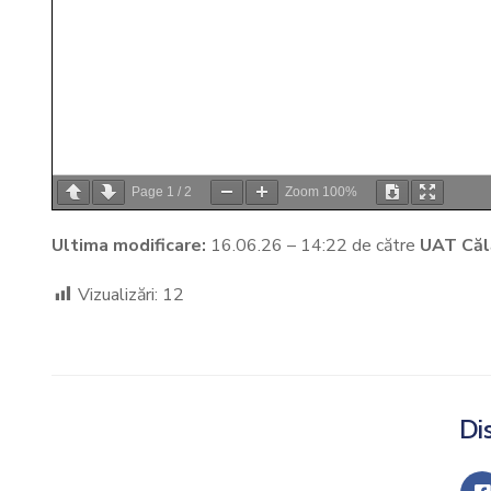
Page
1
/
2
Zoom
100%
Ultima modificare:
16.06.26 – 14:22 de către
UAT Căl
Vizualizări:
12
Dis