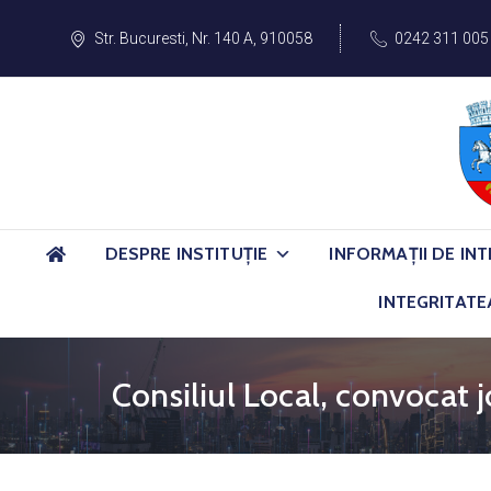
Str. Bucuresti, Nr. 140 A, 910058
0242 311 005
DESPRE INSTITUȚIE
INFORMAȚII DE INT
INTEGRITATE
Consiliul Local, convocat j