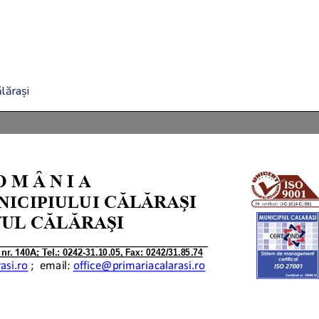
lărași