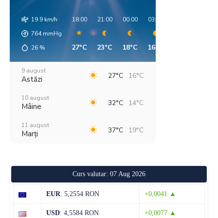
19.9 km/h
18:00
21:00
00:00
03:00
06:00
09:00
764
mmHg
27°C
23°C
18°C
16°C
14°C
23°C
26
%
9 august
27°C
16°C
Astăzi
10 august
32°C
14°C
Mâine
11 august
37°C
19°C
Marți
12 august
31°C
18°C
Miercuri
Curs valutar: 07 Aug 2026
13 august
28°C
14°C
Joi
EUR
: 5,2554 RON
+0,0041 ▲
14 august
29°C
14°C
USD
: 4,5584 RON
+0,0077 ▲
Vineri