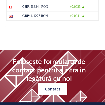
CHF
: 5,6244 RON
+0,0023 ▲
15 august
29°C
13°C
Sâmbătă
GBP
: 6,1277 RON
+0,0041 ▲
Folosește formularul de
contact pentru a intra în
legătură cu noi
Contact