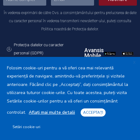
În vederea exprimării de către Dvs. a consimțământului pentru prelucrarea de date
cu caracter personal în vederea transmiterii newsletter-ului, puteți consulta
Politica noastră de Protecția datelor.
Protecția datelor cu caracter
Avansis
personal (GDPR)
Mobile
Politica de utilizare a Cookie-urilor
X
Folosim cookie-uri pentru a vă oferi cea mai relevantă
experiență de navigare, amintindu-vă preferințele și vizitele
anterioare. Făcând clic pe „Acceptați”, dați consimțământul la
utilizarea tuturor cookie-urile. Cu toate acestea, puteți vizita
Primăria Municipiului Călărași © 2025. Toate drepturile
rezervate.
Setările cookie-urilor pentru a vă oferi un consimțământ
controlat.
Aflați mai multe detalii
ACCEPTAȚI
Setări cookie-uri