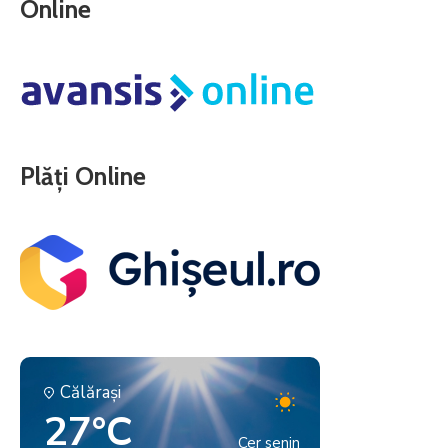
Online
Plăți Online
Călăraşi
27°C
Cer senin