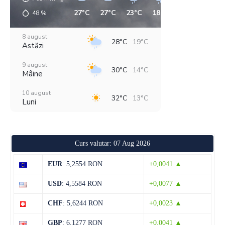
27°C
27°C
23°C
18°C
14°C
16°C
48
%
8 august
28°C
19°C
Astăzi
9 august
30°C
14°C
Mâine
10 august
32°C
13°C
Luni
11 august
36°C
19°C
Marți
Curs valutar: 07 Aug 2026
12 august
30°C
20°C
Miercuri
EUR
: 5,2554 RON
+0,0041 ▲
13 august
29°C
19°C
USD
: 4,5584 RON
+0,0077 ▲
Joi
CHF
: 5,6244 RON
+0,0023 ▲
14 august
29°C
14°C
Vineri
GBP
: 6,1277 RON
+0,0041 ▲