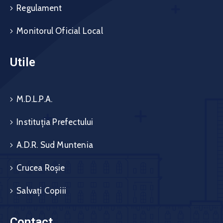
Regulament
Monitorul Oficial Local
Utile
M.D.L.P.A.
Instituția Prefectului
A.D.R. Sud Muntenia
Crucea Roșie
Salvați Copiii
Contact