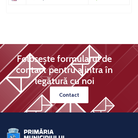
Folosește formularul de
contact pentru a intra în
legătură cu noi
Contact