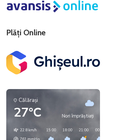
Plăți Online
Călăraşi
27°C
Nori împrăștiați
22.8 km/h
15:00
18:00
21:00
00:00
03:00
06:00
761
mmHg