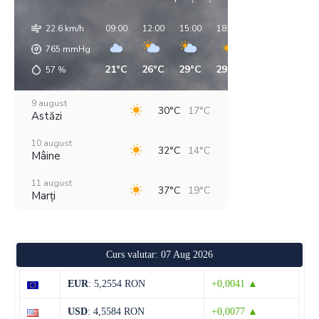
22.6 km/h
09:00
12:00
15:00
18:00
21:00
00:00
765
mmHg
21°C
26°C
29°C
29°C
21°C
18°C
57
%
9 august
30°C
17°C
Astăzi
10 august
32°C
14°C
Mâine
11 august
37°C
19°C
Marți
12 august
29°C
18°C
Miercuri
Curs valutar: 07 Aug 2026
13 august
28°C
13°C
Joi
EUR
: 5,2554 RON
+0,0041 ▲
14 august
28°C
13°C
USD
: 4,5584 RON
+0,0077 ▲
Vineri