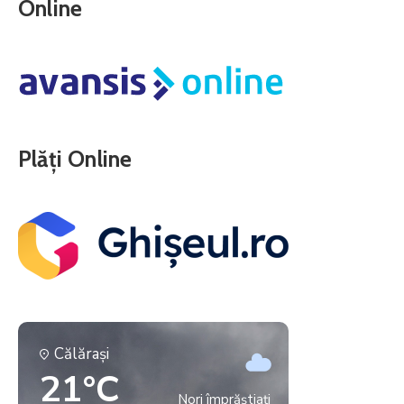
Online
Plăți Online
Călăraşi
21°C
Nori împrăștiați