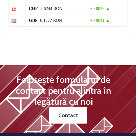
CHF
: 5,6244 RON
+0,0023 ▲
15 august
31°C
13°C
Sâmbătă
GBP
: 6,1277 RON
+0,0041 ▲
Folosește formularul de
contact pentru a intra în
legătură cu noi
Contact