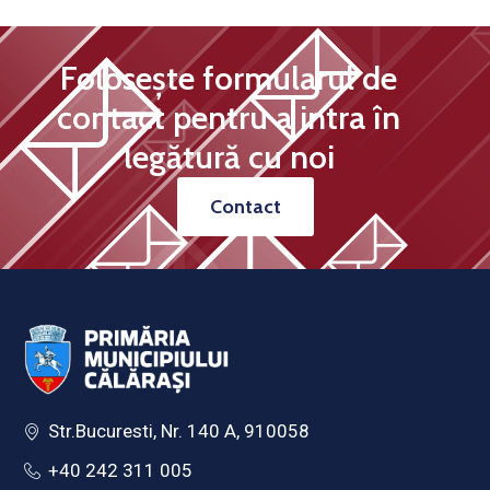
Folosește formularul de
contact pentru a intra în
legătură cu noi
Contact
Str.Bucuresti, Nr. 140 A, 910058
+40 242 311 005