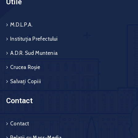
Utile
M.D.L.P.A.
Instituția Prefectului
A.D.R. Sud Muntenia
Crucea Roșie
Salvați Copiii
Contact
Contact
Relații cu Mass-Media