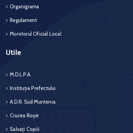
Organigrama
Regulament
Monitorul Oficial Local
Utile
M.D.L.P.A.
Instituția Prefectului
A.D.R. Sud Muntenia
Crucea Roșie
Salvați Copiii