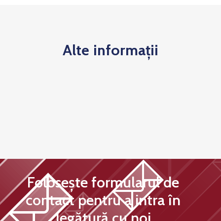
Alte informații
Folosește formularul de
contact pentru a intra în
legătură cu noi