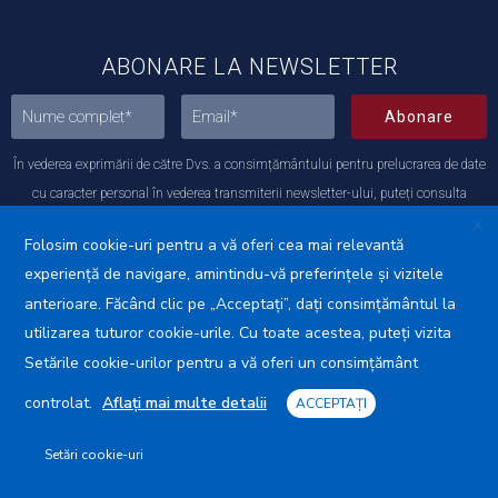
ABONARE LA NEWSLETTER
Abonare
În vederea exprimării de către Dvs. a consimțământului pentru prelucrarea de date
cu caracter personal în vederea transmiterii newsletter-ului, puteți consulta
Politica noastră de Protecția datelor.
X
Folosim cookie-uri pentru a vă oferi cea mai relevantă
experiență de navigare, amintindu-vă preferințele și vizitele
Protecția datelor cu caracter
Avansis
anterioare. Făcând clic pe „Acceptați”, dați consimțământul la
personal (GDPR)
Mobile
utilizarea tuturor cookie-urile. Cu toate acestea, puteți vizita
Politica de utilizare a Cookie-urilor
Setările cookie-urilor pentru a vă oferi un consimțământ
controlat.
Aflați mai multe detalii
ACCEPTAȚI
Primăria Municipiului Călărași © 2025. Toate drepturile
Setări cookie-uri
rezervate.