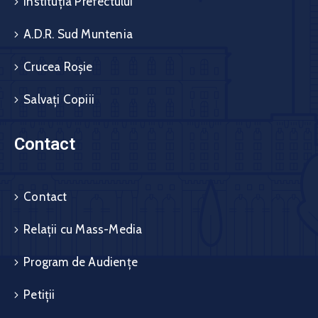
Instituția Prefectului
A.D.R. Sud Muntenia
Crucea Roșie
Salvați Copiii
Contact
Contact
Relații cu Mass-Media
Program de Audiențe
Petiții