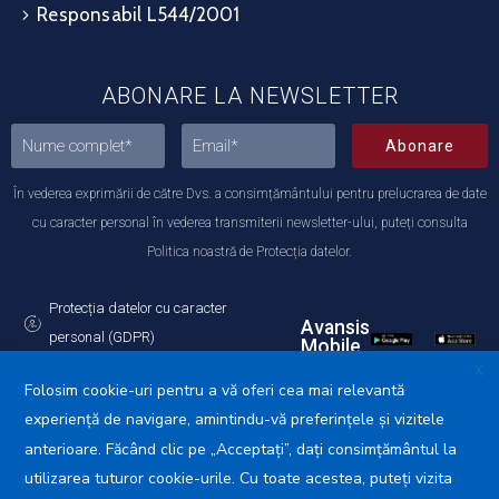
Responsabil L544/2001
ABONARE LA NEWSLETTER
Abonare
În vederea exprimării de către Dvs. a consimțământului pentru prelucrarea de date
cu caracter personal în vederea transmiterii newsletter-ului, puteți consulta
Politica noastră de Protecția datelor.
Protecția datelor cu caracter
Avansis
personal (GDPR)
Mobile
Politica de utilizare a Cookie-urilor
X
Folosim cookie-uri pentru a vă oferi cea mai relevantă
experiență de navigare, amintindu-vă preferințele și vizitele
anterioare. Făcând clic pe „Acceptați”, dați consimțământul la
utilizarea tuturor cookie-urile. Cu toate acestea, puteți vizita
Primăria Municipiului Călărași © 2025. Toate drepturile
rezervate.