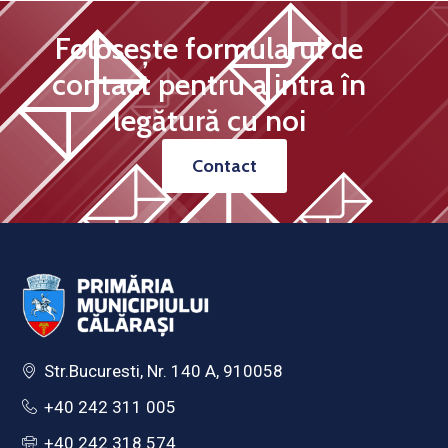
Folosește formularul de
contact pentru a intra în
legătură cu noi
Contact
Str.Bucuresti, Nr. 140 A, 910058
+40 242 311 005
+40 242 318 574