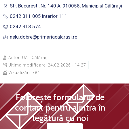
Str. Bucuresti, Nr. 140 A, 910058, Municipiul Călărași
0242 311 005 interior 111
0242 318 574
nelu.dobre@primariacalarasi.ro
Autor:
UAT Călărași
Ultima modificare:
24.02.2026 - 14:27
Vizualizări: 784
Folosește formularul de
contact pentru a intra în
legătură cu noi