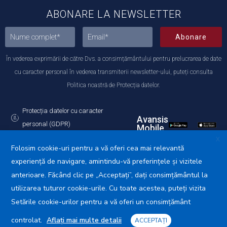
ABONARE LA NEWSLETTER
Abonare
În vederea exprimării de către Dvs. a consimțământului pentru prelucrarea de date
cu caracter personal în vederea transmiterii newsletter-ului, puteți consulta
Politica noastră de Protecția datelor.
Protecția datelor cu caracter
Avansis
personal (GDPR)
Mobile
Politica de utilizare a Cookie-urilor
X
Folosim cookie-uri pentru a vă oferi cea mai relevantă
experiență de navigare, amintindu-vă preferințele și vizitele
anterioare. Făcând clic pe „Acceptați”, dați consimțământul la
utilizarea tuturor cookie-urile. Cu toate acestea, puteți vizita
Primăria Municipiului Călărași © 2025. Toate drepturile
rezervate.
Setările cookie-urilor pentru a vă oferi un consimțământ
controlat.
Aflați mai multe detalii
ACCEPTAȚI