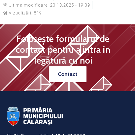
Ultima modificare:
20.10.2025 - 19:09
Vizualizări: 819
Folosește formularul de
contact pentru a intra în
legătură cu noi
Contact