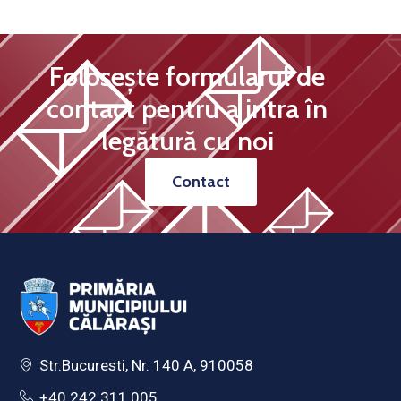
Folosește formularul de
contact pentru a intra în
legătură cu noi
Contact
Str.Bucuresti, Nr. 140 A, 910058
+40 242 311 005