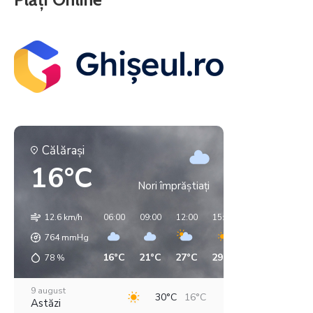
Călăraşi
16°C
Nori împrăștiați
12.6 km/h
06:00
09:00
12:00
15:00
18:00
21:00
764
mmHg
16°C
21°C
27°C
29°C
29°C
21°C
78
%
9 august
30°C
16°C
Astăzi