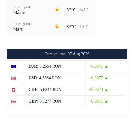
10 august
32°C
14°C
Mâine
11 august
37°C
19°C
Marți
12 august
29°C
18°C
Miercuri
Curs valutar: 07 Aug 2026
13 august
28°C
13°C
Joi
EUR
: 5,2554 RON
+0,0041 ▲
14 august
28°C
13°C
USD
: 4,5584 RON
+0,0077 ▲
Vineri
CHF
: 5,6244 RON
+0,0023 ▲
15 august
31°C
13°C
Sâmbătă
GBP
: 6,1277 RON
+0,0041 ▲