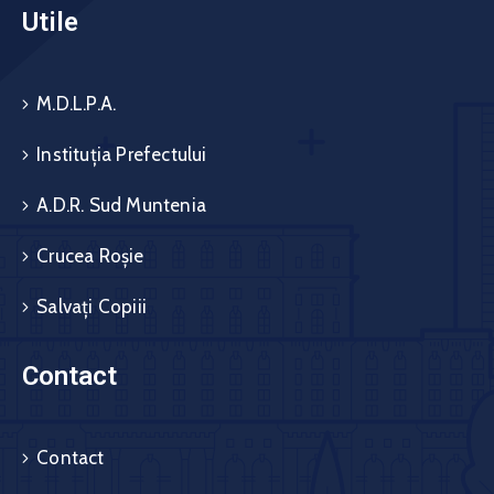
Utile
M.D.L.P.A.
Instituția Prefectului
A.D.R. Sud Muntenia
Crucea Roșie
Salvați Copiii
Contact
Contact