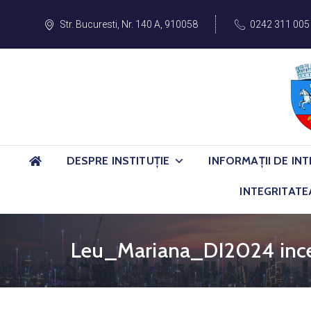
Str. Bucuresti, Nr. 140 A, 910058
0242 311 005
DESPRE INSTITUȚIE
INFORMAȚII DE INT
INTEGRITATE
Leu_Mariana_DI2024 inc