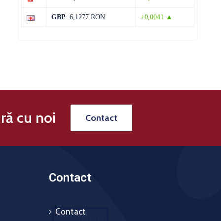
13 august
31°C
19°C
Joi
GBP
: 6,1277 RON
+0,0041 ▲
ră cu noi
Contact
Contact
Contact