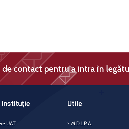
de contact pentru a intra în legătu
instituție
Utile
re UAT
M.D.L.P.A.