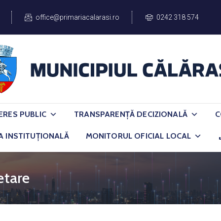
office@primariacalarasi.ro
0242 318 574
ERES PUBLIC
TRANSPARENȚĂ DECIZIONALĂ
C
A INSTITUȚIONALĂ
MONITORUL OFICIAL LOCAL
etare