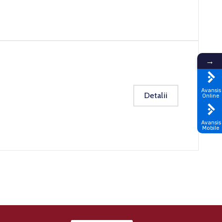
→
Avansis
Detalii
Online
Avansis
Mobile