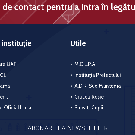
de contact pentru a intra în legătu
instituție
Utile
re UAT
M.D.L.P.A.
 CL
Instituția Prefectului
rama
A.D.R. Sud Muntenia
ent
Crucea Roșie
l Oficial Local
Salvați Copiii
ABONARE LA NEWSLETTER