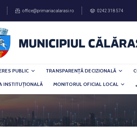
office@primariacalarasi.ro
0242 318 574
ERES PUBLIC
TRANSPARENȚĂ DECIZIONALĂ
C
A INSTITUȚIONALĂ
MONITORUL OFICIAL LOCAL