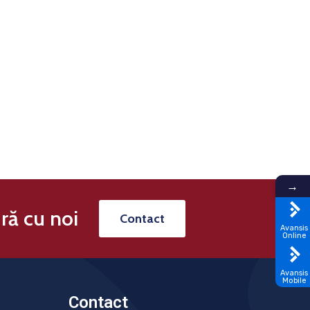
→
ră cu noi
Contact
Avansis
Online
Avansis
Mobile
Contact