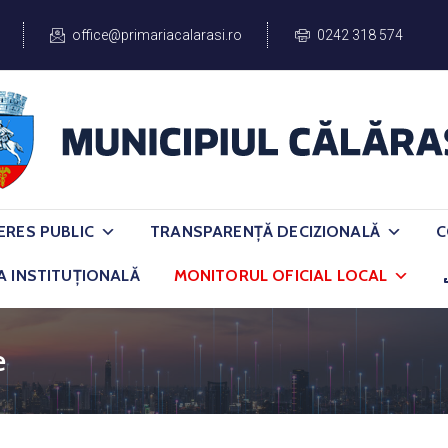
office@primariacalarasi.ro
0242 318 574
ERES PUBLIC
TRANSPARENȚĂ DECIZIONALĂ
C
A INSTITUȚIONALĂ
MONITORUL OFICIAL LOCAL
e