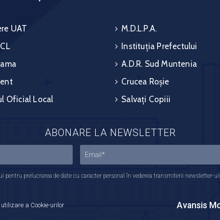
re UAT
M.D.L.P.A.
 CL
Instituția Prefectului
rama
A.D.R. Sud Muntenia
ent
Crucea Roșie
l Oficial Local
Salvați Copiii
ABONARE LA NEWSLETTER
 pentru prelucrarea de date cu caracter personal în vederea transmiterii newsletter-ului,
Avansis Mo
 utilizare a Cookie-urilor