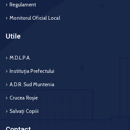
Regulament
Monitorul Oficial Local
Utile
M.D.L.P.A.
Instituția Prefectului
A.D.R. Sud Muntenia
Crucea Roșie
Salvați Copiii
Contact