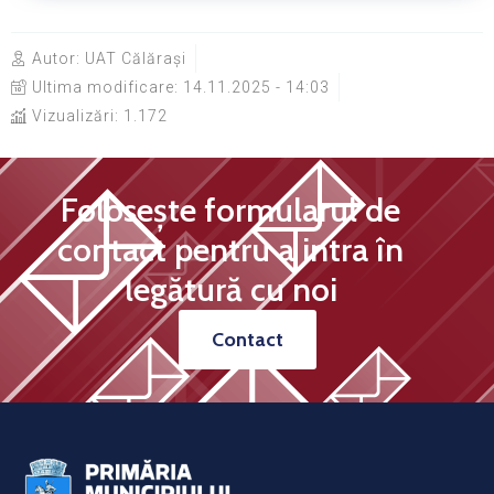
Autor:
UAT Călărași
Ultima modificare:
14.11.2025 - 14:03
Vizualizări: 1.172
Folosește formularul de
contact pentru a intra în
legătură cu noi
Contact