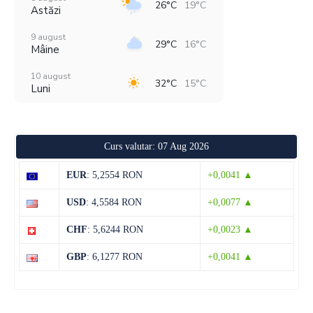
26°C
19°C
Astăzi
9 august
29°C
16°C
Mâine
10 august
32°C
15°C
Luni
11 august
38°C
19°C
Marți
Curs valutar: 07 Aug 2026
12 august
29°C
20°C
Miercuri
EUR
: 5,2554 RON
+0,0041 ▲
13 august
29°C
13°C
USD
: 4,5584 RON
+0,0077 ▲
Joi
CHF
: 5,6244 RON
+0,0023 ▲
14 august
29°C
13°C
Vineri
GBP
: 6,1277 RON
+0,0041 ▲