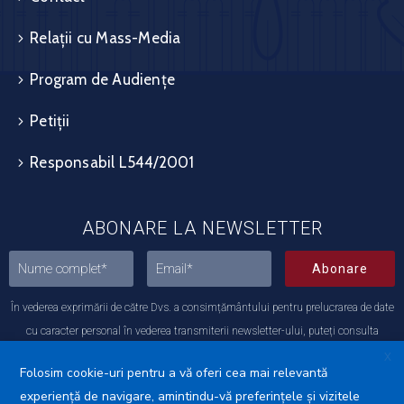
Relații cu Mass-Media
Program de Audiențe
Petiții
Responsabil L544/2001
ABONARE LA NEWSLETTER
Abonare
În vederea exprimării de către Dvs. a consimțământului pentru prelucrarea de date
cu caracter personal în vederea transmiterii newsletter-ului, puteți consulta
Politica noastră de Protecția datelor.
X
Folosim cookie-uri pentru a vă oferi cea mai relevantă
experiență de navigare, amintindu-vă preferințele și vizitele
Protecția datelor cu caracter