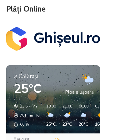
Plăți Online
Călăraşi
25°C
Ploaie ușoară
23.6 km/h
18:00
21:00
00:00
03:00
06:00
09:00
761
mmHg
25°C
23°C
20°C
16°C
16°C
18°C
66
%
8 august