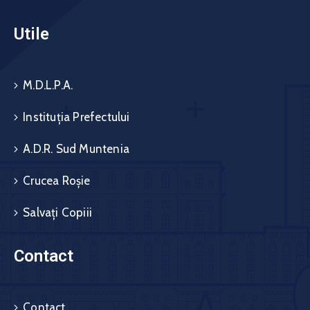
Utile
M.D.L.P.A.
Instituția Prefectului
A.D.R. Sud Muntenia
Crucea Roșie
Salvați Copiii
Contact
Contact