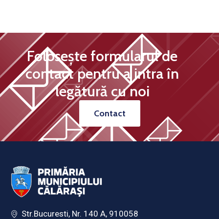
Folosește formularul de
contact pentru a intra în
legătură cu noi
Contact
Str.Bucuresti, Nr. 140 A, 910058