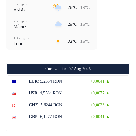
8 august
26°C
19°C
Astăzi
9 august
29°C
16°C
Mâine
10 august
32°C
15°C
Luni
11 august
38°C
19°C
Marți
Curs valutar: 07 Aug 2026
12 august
29°C
20°C
Miercuri
EUR
: 5,2554 RON
+0,0041 ▲
13 august
29°C
13°C
USD
: 4,5584 RON
+0,0077 ▲
Joi
CHF
: 5,6244 RON
+0,0023 ▲
14 august
29°C
13°C
Vineri
GBP
: 6,1277 RON
+0,0041 ▲