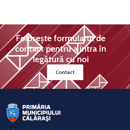
Folosește formularul de
contact pentru a intra în
legătură cu noi
Contact