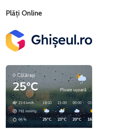
Plăți Online
Călăraşi
25°C
Ploaie ușoară
23.6 km/h
18:00
21:00
00:00
03:00
06:00
09:00
761
mmHg
25°C
23°C
20°C
16°C
16°C
18°C
66
%