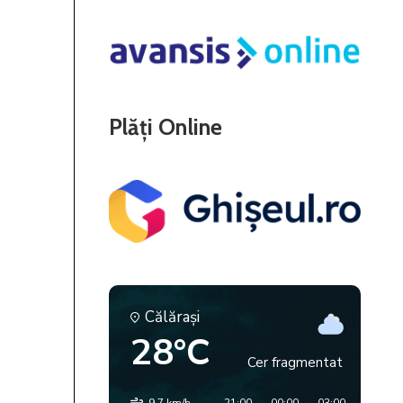
Plăți Online
Călăraşi
28°C
Cer fragmentat