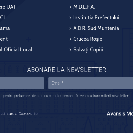
re UAT
M.D.L.P.A.
 CL
Instituția Prefectului
rama
A.D.R. Sud Muntenia
ent
Crucea Roșie
l Oficial Local
Salvați Copiii
ABONARE LA NEWSLETTER
 pentru prelucrarea de date cu caracter personal în vederea transmiterii newsletter-ului,
Avansis Mo
 utilizare a Cookie-urilor