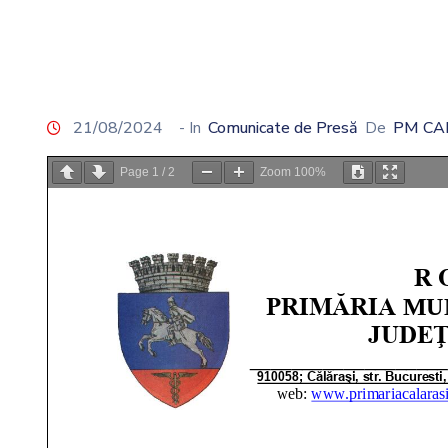
21/08/2024
- In
Comunicate de Presă
De
PM CA
Page
1
/
2
Zoom
100%