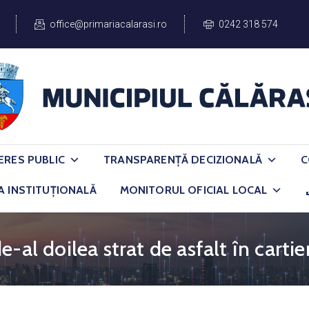
office@primariacalarasi.ro
0242 318 574
ERES PUBLIC
TRANSPARENȚĂ DECIZIONALĂ
C
A INSTITUȚIONALĂ
MONITORUL OFICIAL LOCAL
-al doilea strat de asfalt în carti