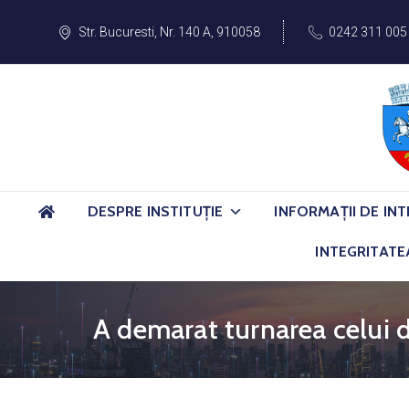
Str. Bucuresti, Nr. 140 A, 910058
0242 311 005
DESPRE INSTITUȚIE
INFORMAȚII DE INT
INTEGRITATE
A demarat turnarea celui de