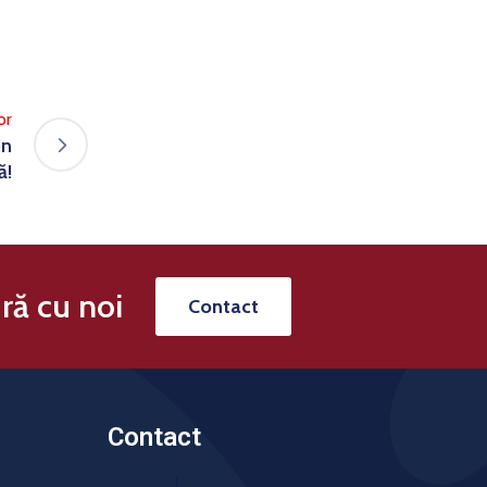
or
in
ă!
ră cu noi
Contact
Contact