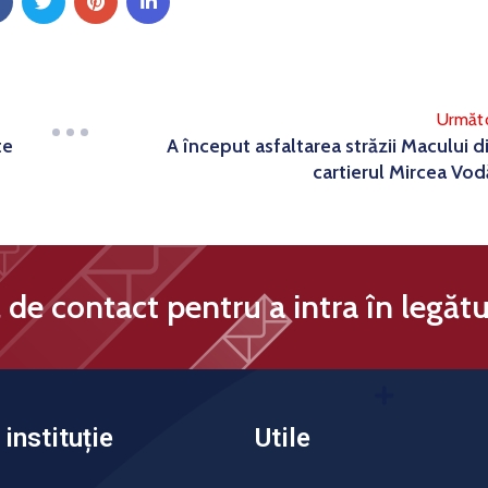
Următ
te
A început asfaltarea străzii Macului d
cartierul Mircea Vod
de contact pentru a intra în legătu
instituție
Utile