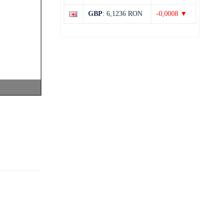
38°C
19°C
Miercuri
GBP
: 6,1236 RON
-0,0008 ▼