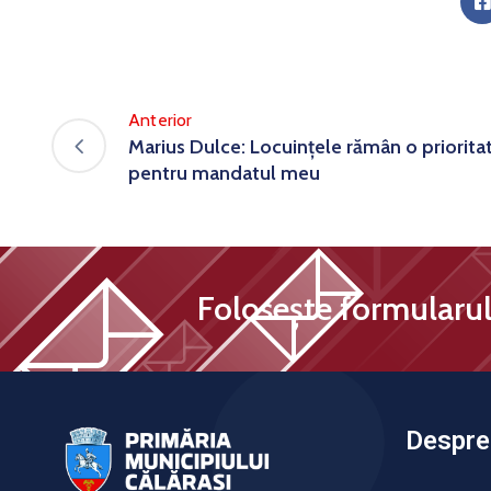
Anterior
Marius Dulce: Locuințele rămân o priorita
pentru mandatul meu
Folosește formularul 
Despre 