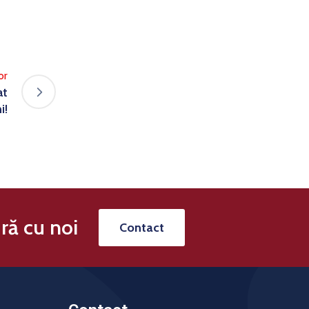
or
at
i!
ră cu noi
Contact