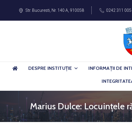
Str. Bucuresti, Nr. 140 A, 910058
0242 311 005
DESPRE INSTITUȚIE
INFORMAȚII DE INT
INTEGRITATE
Marius Dulce: Locuințele 