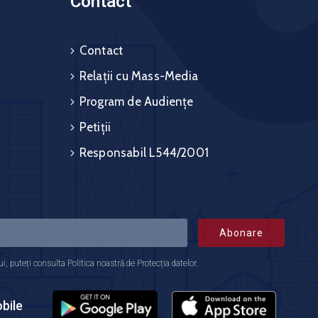
Contact
Contact
Relații cu Mass-Media
Program de Audiențe
Petiții
Responsabil L544/2001
Abonare
 puteți consulta Politica noastră de Protecția datelor.
bile