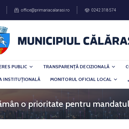
office@primariacalarasi.ro
0242 318 574
ERES PUBLIC
TRANSPARENȚĂ DECIZIONALĂ
C
A INSTITUȚIONALĂ
MONITORUL OFICIAL LOCAL
rămân o prioritate pentru mandatu