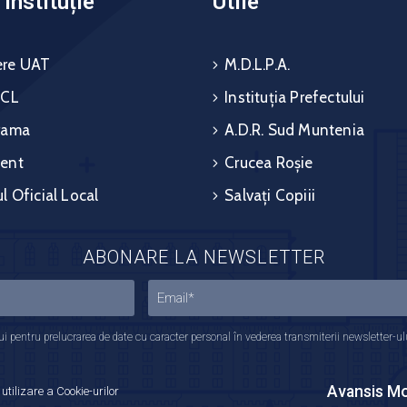
instituție
Utile
re UAT
M.D.L.P.A.
 CL
Instituția Prefectului
rama
A.D.R. Sud Muntenia
ent
Crucea Roșie
l Oficial Local
Salvați Copiii
ABONARE LA NEWSLETTER
 pentru prelucrarea de date cu caracter personal în vederea transmiterii newsletter-ului,
Avansis Mo
 utilizare a Cookie-urilor