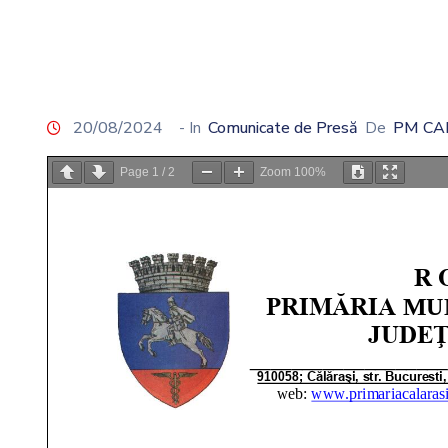
20/08/2024
- In
Comunicate de Presă
De
PM CA
Page
1
/
2
Zoom
100%