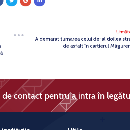
Următ
A demarat turnarea celui de-al doilea str
a
de asfalt în cartierul Măguren
ză
de contact pentru a intra în legătu