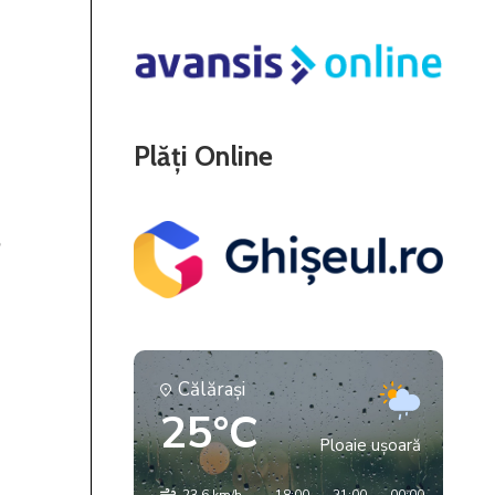
Plăți Online
Călăraşi
25°C
Ploaie ușoară