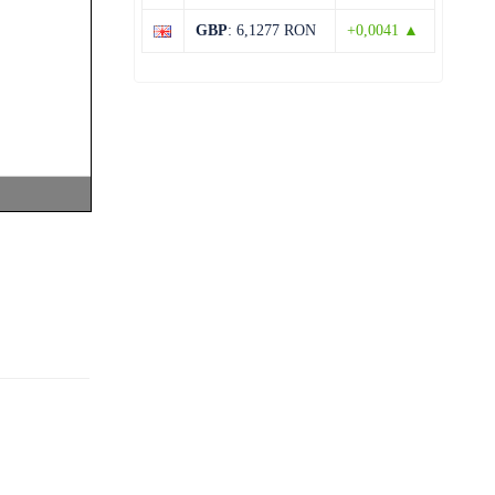
29°C
13°C
Vineri
GBP
: 6,1277 RON
+0,0041 ▲