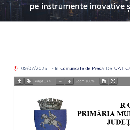
pe instrumente inovative și
09/07/2025
- In
Comunicate de Presă
De
UAT Că
Page
1
/
4
Zoom
100%