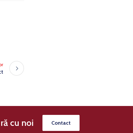
or
ct
ră cu noi
Contact