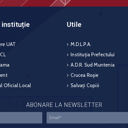
instituție
Utile
re UAT
M.D.L.P.A.
 CL
Instituția Prefectului
rama
A.D.R. Sud Muntenia
ent
Crucea Roșie
l Oficial Local
Salvați Copiii
ABONARE LA NEWSLETTER