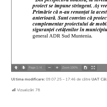
Page
1
/
4
Zoom
100%
Ultima modificare:
09.07.25 – 17:46 de către
UAT Căl
Vizualizări:
78