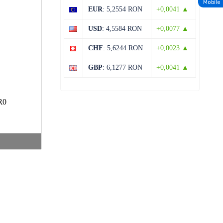
Miercuri
Mobile
EUR
: 5,2554 RON
+0,0041 ▲
13 august
29°C
19°C
USD
: 4,5584 RON
+0,0077 ▲
Joi
CHF
: 5,6244 RON
+0,0023 ▲
14 august
29°C
14°C
Vineri
GBP
: 6,1277 RON
+0,0041 ▲