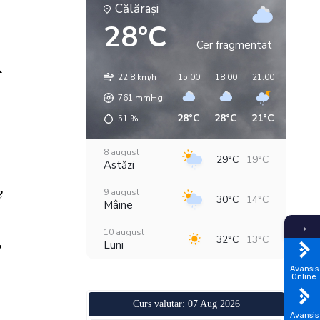
Călăraşi
28°C
Cer fragmentat
22.8 km/h
15:00
18:00
21:00
00:00
761
mmHg
28°C
28°C
21°C
18°C
51
%
8 august
29°C
19°C
Astăzi
9 august
30°C
14°C
Mâine
→
10 august
32°C
13°C
Luni
Avansis
11 august
Online
36°C
19°C
Marți
Curs valutar: 07 Aug 2026
12 august
Avansis
30°C
20°C