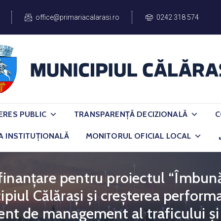
office@primariacalarasi.ro
0242 318 574
ERES PUBLIC
TRANSPARENȚĂ DECIZIONALĂ
C
A INSTITUȚIONALĂ
MONITORUL OFICIAL LOCAL
finanțare pentru proiectul “Îmbună
ipiul Călărași și creșterea perform
gent de management al traficului și