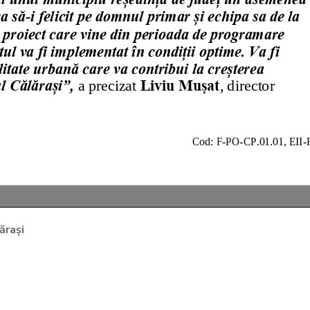
ărași