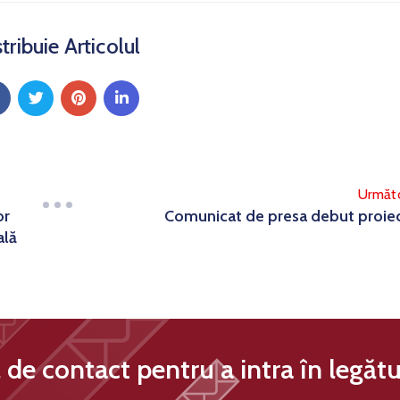
tribuie Articolul
Următ
or
Comunicat de presa debut proie
ală
de contact pentru a intra în legătu