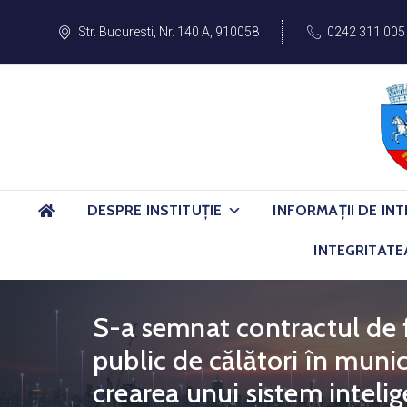
Str. Bucuresti, Nr. 140 A, 910058
0242 311 005
DESPRE INSTITUȚIE
INFORMAȚII DE INT
INTEGRITATE
S-a semnat contractul de 
public de călători în munic
crearea unui sistem inteli