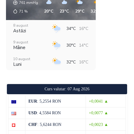
761
mmHg
20°C
23°C
29°C
32°C
18°C
16°C
71
%
8 august
34°C
16°C
Astăzi
9 august
30°C
14°C
Mâine
10 august
32°C
16°C
Luni
11 august
36°C
19°C
Marți
Curs valutar: 07 Aug 2026
12 august
29°C
18°C
Miercuri
EUR
: 5,2554 RON
+0,0041 ▲
13 august
29°C
18°C
USD
: 4,5584 RON
+0,0077 ▲
Joi
CHF
: 5,6244 RON
+0,0023 ▲
14 august
31°C
14°C
Vineri