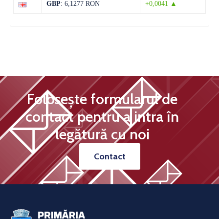
GBP
: 6,1277 RON
+0,0041 ▲
Folosește formularul de
contact pentru a intra în
legătură cu noi
Contact