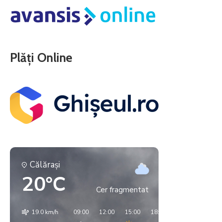
Plăți Online
Călăraşi
20°C
Cer fragmentat
19.0 km/h
09:00
12:00
15:00
18:00
21:00
00:00