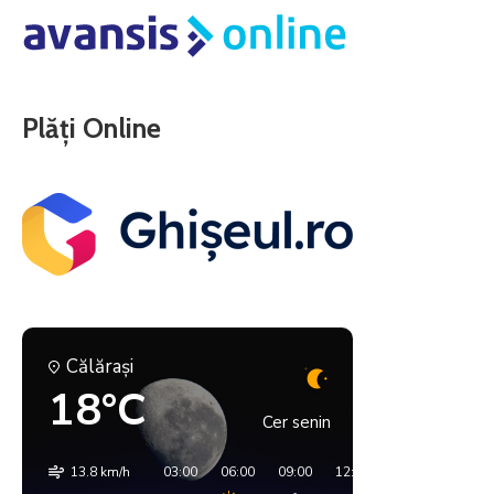
Plăți Online
Călăraşi
18°C
Cer senin
13.8 km/h
03:00
06:00
09:00
12:00
15:00
18:00