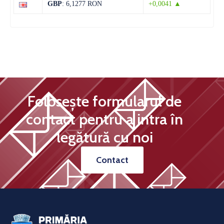
GBP
: 6,1277 RON
+0,0041 ▲
Folosește formularul de
contact pentru a intra în
legătură cu noi
Contact