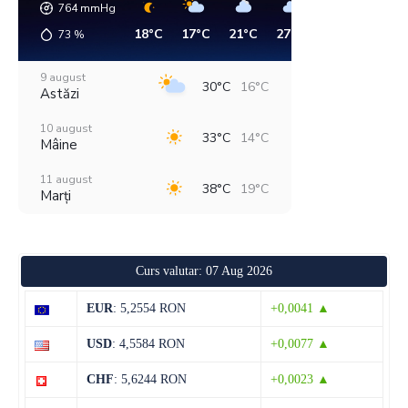
764
mmHg
18°C
17°C
21°C
27°C
30°C
29°C
73
%
9 august
30°C
16°C
Astăzi
10 august
33°C
14°C
Mâine
11 august
38°C
19°C
Marți
12 august
30°C
22°C
Miercuri
Curs valutar: 07 Aug 2026
13 august
29°C
14°C
Joi
EUR
: 5,2554 RON
+0,0041 ▲
14 august
29°C
13°C
USD
: 4,5584 RON
+0,0077 ▲
Vineri
CHF
: 5,6244 RON
+0,0023 ▲
15 august
33°C
14°C
Sâmbătă