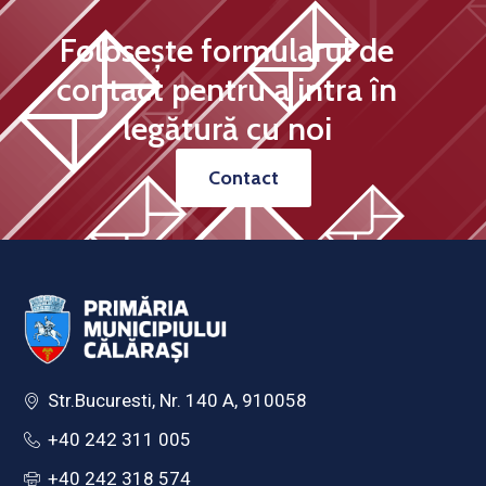
Folosește formularul de
contact pentru a intra în
legătură cu noi
Contact
Str.Bucuresti, Nr. 140 A, 910058
+40 242 311 005
+40 242 318 574