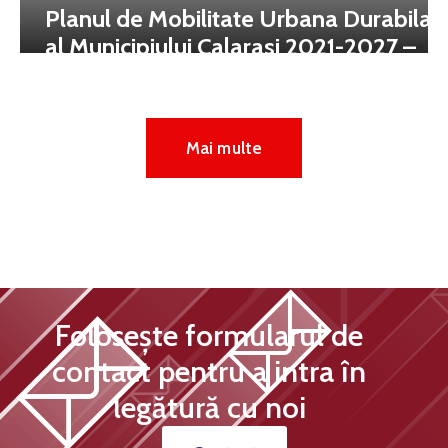
Planul de Mobilitate Urbana Durabila
al Municipiului Calarasi 2021-2027 –
varianta finală
Mai multe
Folosește formularul de
contact pentru a intra în
legătură cu noi