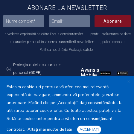
ABONARE LA NEWSLETTER
Abonare
În vederea exprimării de către Dvs. a consimțământului pentru prelucrarea de date
cu caracter personal în vederea transmiterii newsletter-ului, puteți consulta
Politica noastră de Protecția datelor.
Protecția datelor cu caracter
Avansis
personal (GDPR)
Mobile
Politica de utilizare a Cookie-urilor
X
Folosim cookie-uri pentru a vă oferi cea mai relevantă
experiență de navigare, amintindu-vă preferințele și vizitele
anterioare. Făcând clic pe „Acceptați”, dați consimțământul la
utilizarea tuturor cookie-urile. Cu toate acestea, puteți vizita
Primăria Municipiului Călărași © 2025. Toate drepturile
rezervate.
Setările cookie-urilor pentru a vă oferi un consimțământ
controlat.
Aflați mai multe detalii
ACCEPTAȚI