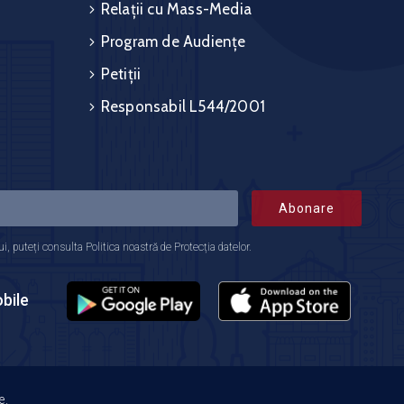
Relații cu Mass-Media
Program de Audiențe
Petiții
Responsabil L544/2001
Abonare
 puteți consulta Politica noastră de Protecția datelor.
bile
e.