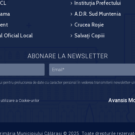
 CL
Instituția Prefectului
rama
A.D.R. Sud Muntenia
ent
Crucea Roșie
l Oficial Local
Salvați Copiii
ABONARE LA NEWSLETTER
 pentru prelucrarea de date cu caracter personal în vederea transmiterii newsletter-ului,
Avansis Mo
 utilizare a Cookie-urilor
rimăria Municipiului Călărași © 2025. Toate drepturile rezervat