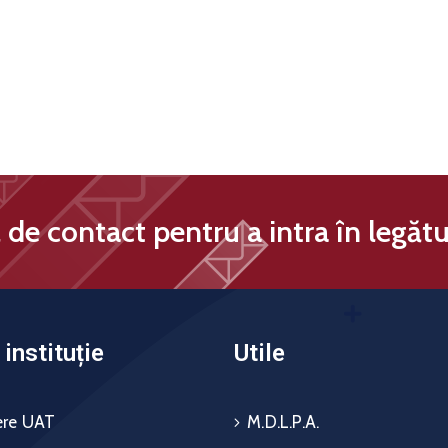
de contact pentru a intra în legătu
instituție
Utile
re UAT
M.D.L.P.A.