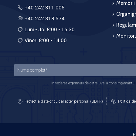
Membrii
+40 242 311 005
Organig
+40 242 318 574
Regulam
Luni - Joi 8:00 - 16:30
Monitoru
Vineri 8:00 - 14:00
În vederea exprimării de către Dvs. a consimțământului
Protecția datelor cu caracter personal (GDPR)
Politica de
P