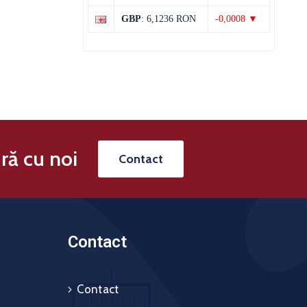
31°C
19°C
Joi
GBP
: 6,1236 RON
-0,0008 ▼
ră cu noi
Contact
Contact
Contact