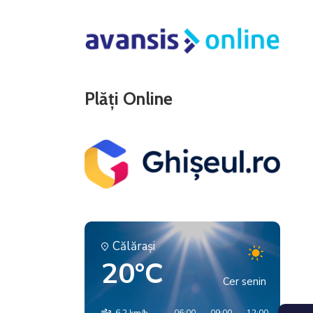
Plăți Online
Călăraşi
20°C
Cer senin