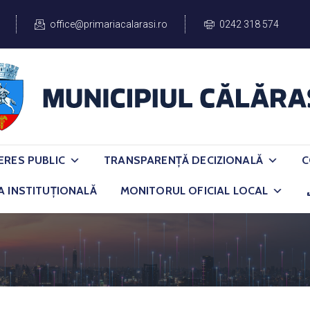
office@primariacalarasi.ro
0242 318 574
ERES PUBLIC
TRANSPARENȚĂ DECIZIONALĂ
C
A INSTITUȚIONALĂ
MONITORUL OFICIAL LOCAL