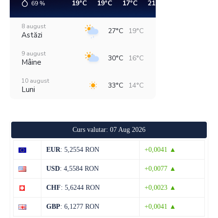
19°C
19°C
17°C
21°C
27°C
30°C
69
%
8 august
27°C
19°C
Astăzi
9 august
30°C
16°C
Mâine
10 august
33°C
14°C
Luni
11 august
38°C
19°C
Marți
Curs valutar: 07 Aug 2026
12 august
30°C
22°C
Miercuri
EUR
: 5,2554 RON
+0,0041 ▲
13 august
29°C
14°C
USD
: 4,5584 RON
+0,0077 ▲
Joi
CHF
: 5,6244 RON
+0,0023 ▲
14 august
29°C
13°C
Vineri
GBP
: 6,1277 RON
+0,0041 ▲