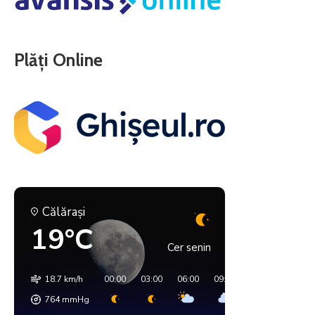
Plăți Online
Călăraşi
19°C
Cer senin
18.7 km/h
00:00
03:00
06:00
09:00
12:00
15:00
764
mmHg