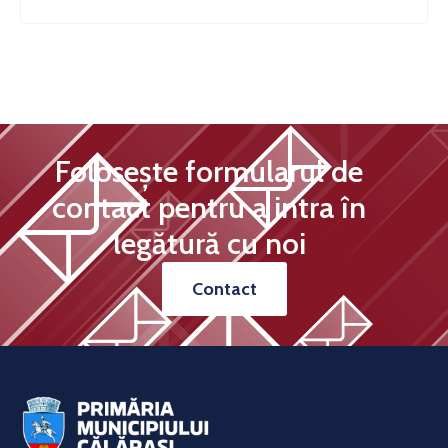
Folosește formularul de
contact pentru a intra în
legătură cu noi
Contact