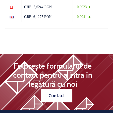
CHF
: 5,6244 RON
+0,0023 ▲
15 august
31°C
13°C
Sâmbătă
GBP
: 6,1277 RON
+0,0041 ▲
Folosește formularul de
contact pentru a intra în
legătură cu noi
Contact