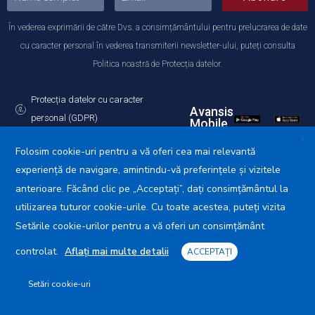
În vederea exprimării de către Dvs. a consimțământului pentru prelucrarea de date
cu caracter personal în vederea transmiterii newsletter-ului, puteți consulta
Politica noastră de Protecția datelor.
Protecția datelor cu caracter
Avansis
personal (GDPR)
Mobile
Politica de utilizare a Cookie-urilor
X
Folosim cookie-uri pentru a vă oferi cea mai relevantă
experiență de navigare, amintindu-vă preferințele și vizitele
anterioare. Făcând clic pe „Acceptați”, dați consimțământul la
utilizarea tuturor cookie-urile. Cu toate acestea, puteți vizita
Primăria Municipiului Călărași © 2025. Toate drepturile
rezervate.
Setările cookie-urilor pentru a vă oferi un consimțământ
controlat.
Aflați mai multe detalii
ACCEPTAȚI
Setări cookie-uri