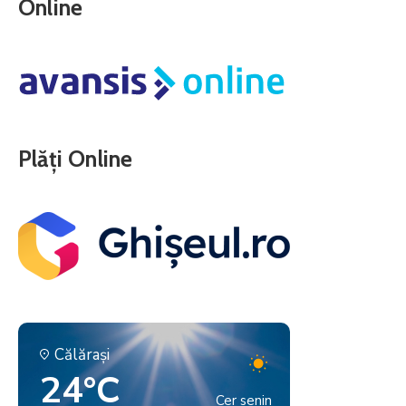
Online
Plăți Online
Călăraşi
24°C
Cer senin