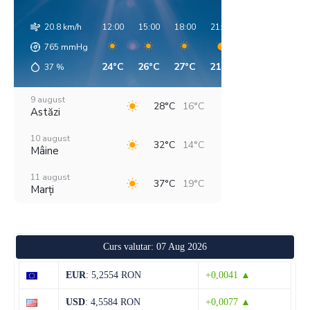
20.8 km/h
12:00
15:00
18:00
21:00
00:00
03:00
765
mmHg
24°C
26°C
27°C
21°C
18°C
16°C
37
%
9 august
28°C
16°C
Astăzi
10 august
32°C
14°C
Mâine
11 august
37°C
19°C
Marți
12 august
31°C
18°C
Miercuri
Curs valutar: 07 Aug 2026
13 august
28°C
14°C
Joi
EUR
: 5,2554 RON
+0,0041 ▲
14 august
28°C
13°C
USD
: 4,5584 RON
+0,0077 ▲
Vineri