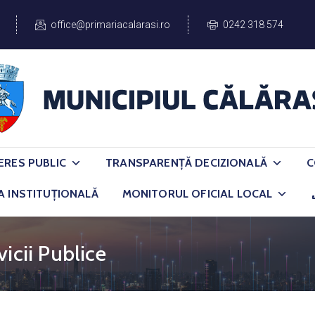
office@primariacalarasi.ro
0242 318 574
ERES PUBLIC
TRANSPARENȚĂ DECIZIONALĂ
C
A INSTITUȚIONALĂ
MONITORUL OFICIAL LOCAL
icii Publice