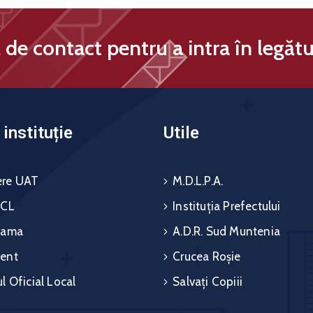
de contact pentru a intra în legătu
instituție
Utile
re UAT
M.D.L.P.A.
 CL
Instituția Prefectului
rama
A.D.R. Sud Muntenia
ent
Crucea Roșie
l Oficial Local
Salvați Copiii