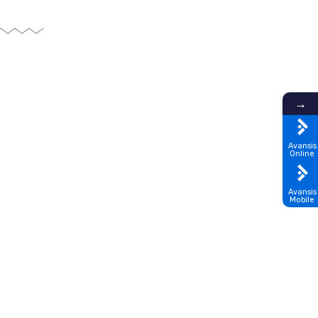
→
Avansis
Online
Avansis
Mobile