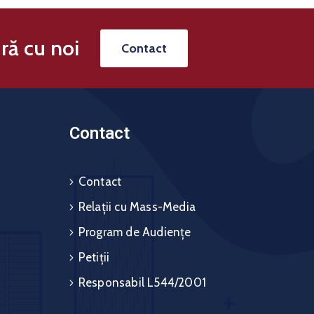
ră cu noi
Contact
Contact
Contact
Relații cu Mass-Media
Program de Audiențe
Petiții
Responsabil L544/2001