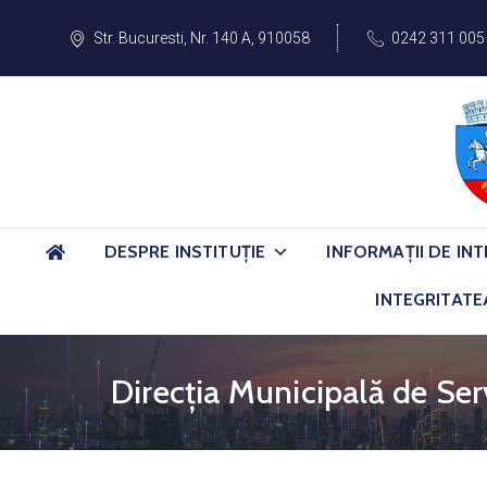
Str. Bucuresti, Nr. 140 A, 910058
0242 311 005
DESPRE INSTITUȚIE
INFORMAȚII DE INT
INTEGRITATE
Direcția Municipală de Serv