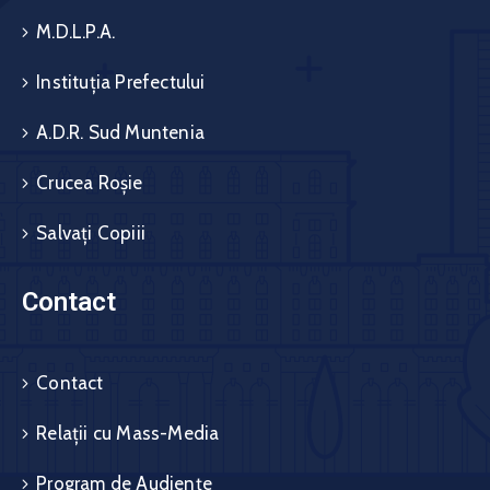
M.D.L.P.A.
Instituția Prefectului
A.D.R. Sud Muntenia
Crucea Roșie
Salvați Copiii
Contact
Contact
Relații cu Mass-Media
Program de Audiențe