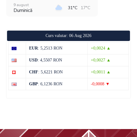
9 august
31°C
17°C
Duminică
10 august
33°C
16°C
Luni
Curs valutar: 06 Aug 2026
11 august
37°C
19°C
Marți
EUR
: 5,2513 RON
+0,0024 ▲
12 august
32°C
22°C
USD
: 4,5507 RON
+0,0027 ▲
Miercuri
CHF
: 5,6221 RON
+0,0011 ▲
13 august
31°C
19°C
Joi
GBP
: 6,1236 RON
-0,0008 ▼