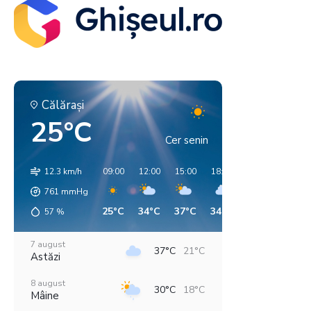
Călăraşi
25°C
Cer senin
12.3 km/h
09:00
12:00
15:00
18:00
21:00
00:00
761
mmHg
25°C
34°C
37°C
34°C
28°C
21°C
57
%
7 august
37°C
21°C
Astăzi
8 august
30°C
18°C
Mâine