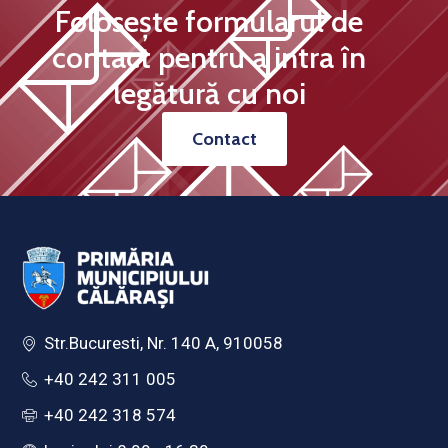
Folosește formularul de
contact pentru a intra în
legătură cu noi
Contact
Str.Bucuresti, Nr. 140 A, 910058
+40 242 311 005
+40 242 318 574