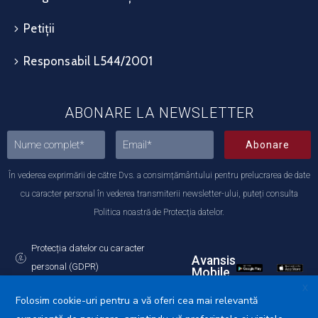
Petiții
Responsabil L544/2001
ABONARE LA NEWSLETTER
Abonare
În vederea exprimării de către Dvs. a consimțământului pentru prelucrarea de date
cu caracter personal în vederea transmiterii newsletter-ului, puteți consulta
Politica noastră de Protecția datelor.
Protecția datelor cu caracter
Avansis
personal (GDPR)
Mobile
Politica de utilizare a Cookie-urilor
X
Folosim cookie-uri pentru a vă oferi cea mai relevantă