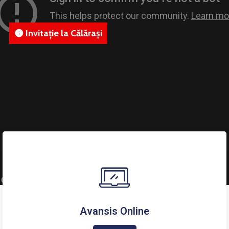
Invitație la Călărași
info
Avansis Online