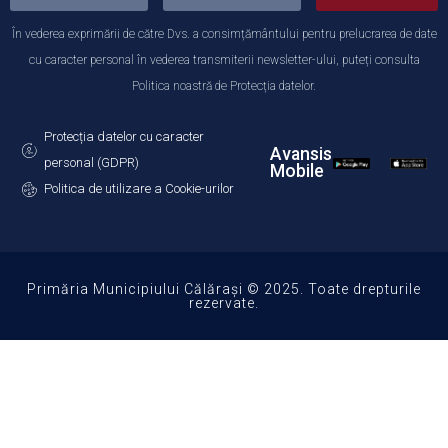
În vederea exprimării de către Dvs. a consimțământului pentru prelucrarea de date
cu caracter personal în vederea transmiterii newsletter-ului, puteți consulta
Politica noastră de Protecția datelor.
Protecția datelor cu caracter
Avansis
personal (GDPR)
Mobile
Politica de utilizare a Cookie-urilor
Primăria Municipiului Călărași © 2025. Toate drepturile
rezervate.