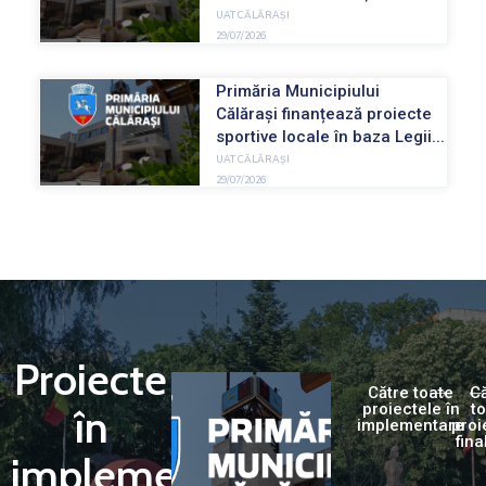
UAT CĂLĂRAȘI
29/07/2026
Primăria Municipiului
Călărași finanțează proiecte
sportive locale în baza Legii...
UAT CĂLĂRAȘI
29/07/2026
Proiecte
Către toate
C
proiectele în
t
în
implementare
proi
fina
implementare