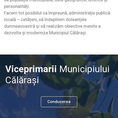
personalități.
Facem tot posibilul ca împreună, administrație publică
locală – cetățeni, să îndeplinim doleanțele
dumneavoastră și să realizăm obiective menite a
dezvolta și moderniza Municipiul Călărași.
Viceprimarii
Municipiului
Călărași
Conducerea