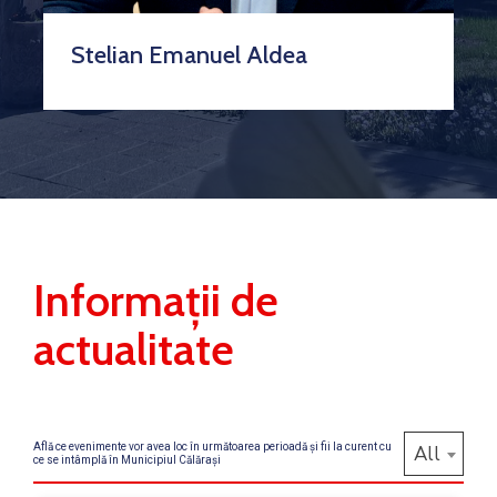
Stelian Emanuel Aldea
Informații de
actualitate
Află ce evenimente vor avea loc în următoarea perioadă și fii la curent cu
All
ce se intâmplă în Municipiul Călărași