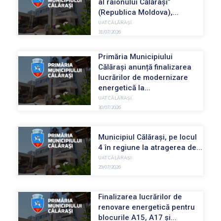
al raionului Călărași”
(Republica Moldova),...
UAT CĂLĂRAȘI
31/07/2026
Primăria Municipiului
Călărași anunță finalizarea
lucrărilor de modernizare
energetică la...
UAT CĂLĂRAȘI
30/07/2026
Municipiul Călărași, pe locul
4 în regiune la atragerea de...
UAT CĂLĂRAȘI
29/07/2026
Finalizarea lucrărilor de
renovare energetică pentru
blocurile A15, A17 și...