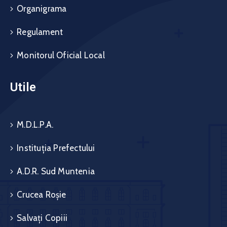
Organigrama
Regulament
Monitorul Oficial Local
Utile
M.D.L.P.A.
Instituția Prefectului
A.D.R. Sud Muntenia
Crucea Roșie
Salvați Copiii